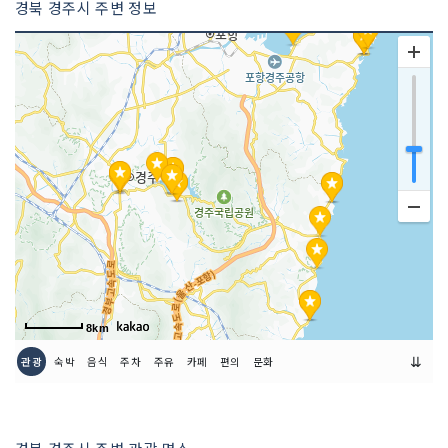
경북 경주시 주변 정보
8km
⇊
관광
숙박
음식
주차
주유
카페
편의
문화