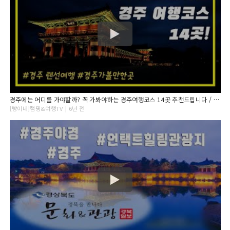
경주에는 어디를 가야할까? 꼭 가봐야하는 경주여행코스 14곳 추천드립니다 / 경주 1박2일코스 / 경북힐링여행 / 경북여행영상
[빵이네]캠핑&여행TV | 6년 전