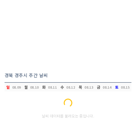
경북 경주시 주간 날씨
일
월
화
수
목
금
토
08.09
08.10
08.11
08.12
08.13
08.14
08.15
Loading...
날씨 데이터를 불러오는 중입니다.