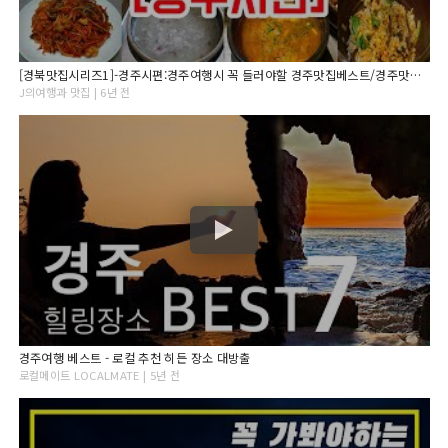
[경북맛집시리즈1]-경주시편:경주여행시 꼭 들러야할 경주맛집베스트/경주맛집추천/경주맛집투어/경주맛집탐방/경주맛집리뷰/경주맛집소개/경주불국사맛집/경주보문단지맛집/백종원의3대천왕맛집/
J의여행과 맛집 | 6년 전
경주여행 베스트 - 로컬 추천 히든 장소 대방출
로컬메이트 LOCALMATE | 5년 전