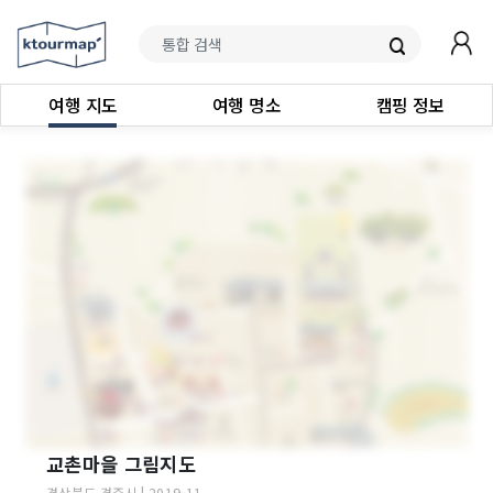
여행 지도
여행 명소
캠핑 정보
교촌마을 그림지도
경상북도
경주시
|
2019-11