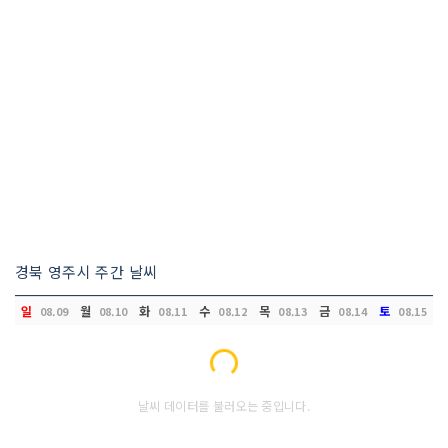
경북 영주시 주간 날씨
일
월
화
수
목
금
토
08.09
08.10
08.11
08.12
08.13
08.14
08.15
Loading...
날씨 데이터를 불러오는 중입니다.