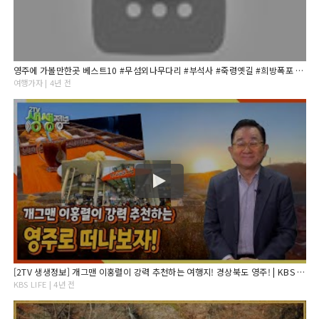
영주에 가볼만한곳 베스트10 #무섬외나무다리 #부석사 #죽령옛길 #희방폭포 #소수서원
여행가자 | 4년 전
[2TV 생생정보] 개그맨 이홍렬이 강력 추천하는 여행지! 경상북도 영주! | KBS 220228 방송
KBS LIFE | 4년 전