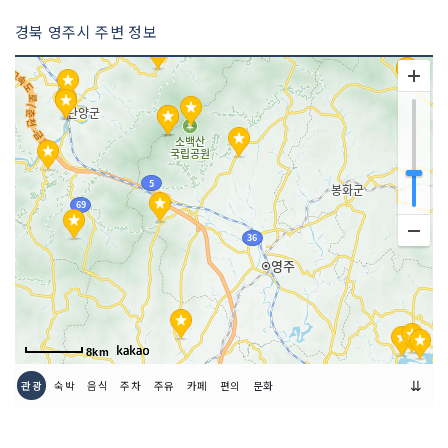
경북 영주시 주변 정보
8km
⇊
관광
숙박
음식
주차
주유
카페
편의
문화