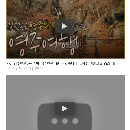
[4K] 영주여행, 꼭 가봐야할 여행지만 골랐습니다! l 영주 여행코스 BEST 5 추천 (무섬마을, 근대역사문화거리, 희방폭포, 삼판서고택, 국립 산림치유원)
당신을 위한 여행사 | 5년 전