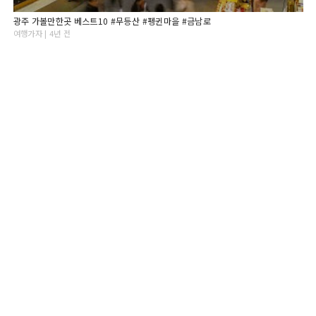
광주 가볼만한곳 베스트10 #무등산 #펭귄마을 #금남로
여행가자 | 4년 전