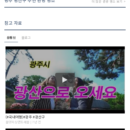
광주 광산구 주변 관광 명소
더 많은 관광 명소 보기 >
참고 자료
유튜브
블로그
(#국내여행)#광주 #광산구
올댓피싱앤트래블 | 7년 전