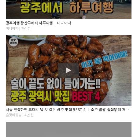
광주여행 광산구에서 하루여행 _ 미니아따
미니아따 | 7년 전
서울 진출하면 초대박 날 것 같은 광주 맛집 BEST 4 ㅣ 소주 콸콸 술집부터 마무리 특별한 해장까지! 완벽 정리!
술맛여행놈 | 4년 전