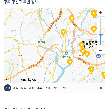
광주 광산구 주변 정보
4km
⇊
관광
숙박
음식
주차
주유
카페
편의
문화