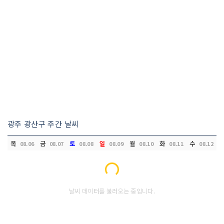
광주 광산구 주간 날씨
목
금
토
일
월
화
수
08.06
08.07
08.08
08.09
08.10
08.11
08.12
Loading...
날씨 데이터를 불러오는 중입니다.