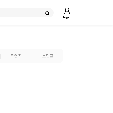
login
|
촬영지
|
스탬프