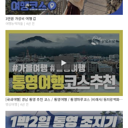
3만원 가성비 여행 갑
여행능력자들 | 4년 전
[국내여행] 경남 통영 추천 코스 / 통영여행 / 통영하루코스 (비래사/동피랑벽화마을/이순신공원)
명상여행 | 4년 전