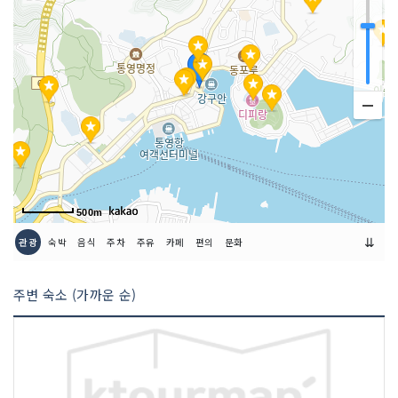
예약안내
전화 예약 문의 (055-641-9144)
쉬는날
연중무휴
금연/흡연 여부
모두 금연석
취급 메뉴
호래기김밥
인허가번호
20040604467
500m
⇊
관광
숙박
음식
주차
주유
카페
편의
문화
주변 숙소 (가까운 순)