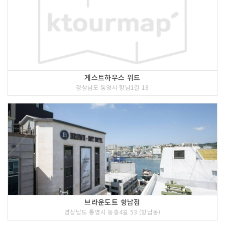
게스트하우스 위드
경상남도 통영시 항남1길 18
브라운도트 항남점
경상남도 통영시 동충4길 53 (항남동)