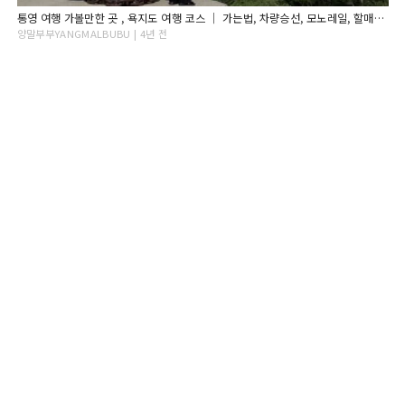
통영 여행 가볼만한 곳 , 욕지도 여행 코스 ｜ 가는법, 차량승선, 모노레일, 할매바리스타, 출렁다리, 한양식당
양말부부YANGMALBUBU | 4년 전