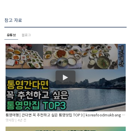
참고 자료
유튜브
블로그
통영여행 | 간다면 꼭 추천하고 싶은 통영맛집 TOP3 | koreafoodmukbang | 술먹방
맛사장 | 4년 전