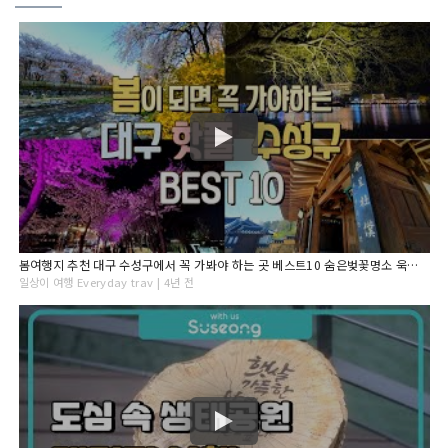
봄여행지 추천 대구 수성구에서 꼭 가봐야 하는 곳 베스트10 숨은벚꽃명소 욱수천 수성못 야경 대구미술관 아이니테마파크 수성랜드 대구맛집 들안길 외
일상이 여행 Everyday trav | 4년 전