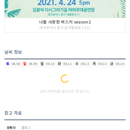
나를 사랑한 버스커 season2
대구광역시 중구 달구벌대로 2232
날씨 정보
토
일
월
화
수
목
금
08.08
08.09
08.10
08.11
08.12
08.13
08.14
Loading...
날씨 데이터를 불러오는 중입니다.
참고 자료
유튜브
블로그