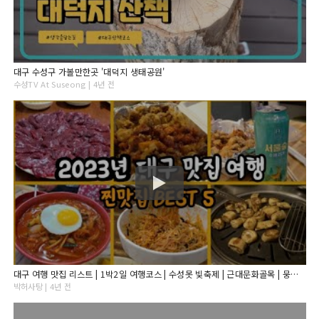
대구 수성구 가볼만한곳 '대덕지 생태공원'
수성TV At Suseong | 4년 전
대구 여행 맛집 리스트 | 1박2일 여행코스 | 수성못 빛축제 | 근대문화골목 | 뭉티기 | 대구막창 | 납작만두
박허사탕 | 4년 전