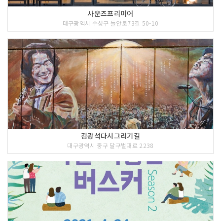
사운즈프리미어
대구광역시 수성구 들안로73길 50-10
김광석다시그리기길
대구광역시 중구 달구벌대로 2238