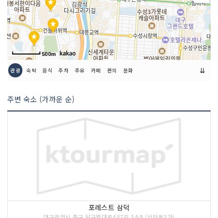
500m
⇊
관광
숙박
음식
주차
주유
카페
편의
문화
주변 숙소 (가까운 순)
포레스트 삼덕
대구광역시 중구 달구벌대로447길 34-9 (삼덕동3가)