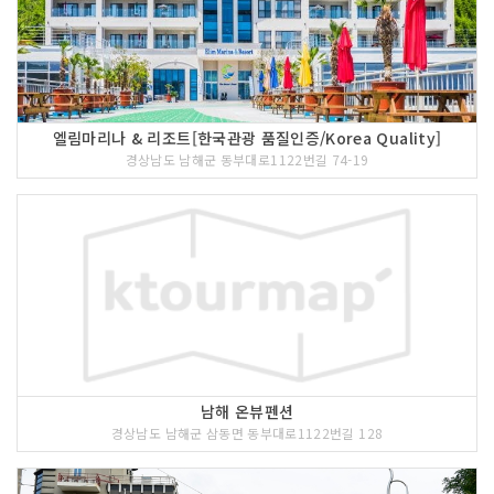
엘림마리나 & 리조트[한국관광 품질인증/Korea Quality]
경상남도 남해군 동부대로1122번길 74-19
남해 온뷰펜션
경상남도 남해군 삼동면 동부대로1122번길 128