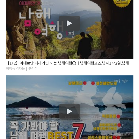
【1/2】이대로만 따라가면 되는 남해여행⭕ㅣ남해여행코스,남해1박2일,남해가볼만한곳,경남여행,경남여행지,남해카페,남해맛집,남해독일마을,남해초록하우스
여행능력자들 | 4년 전