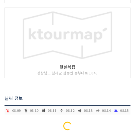
햇살복집
경상남도 남해군 삼동면 동부대로 1043
날씨 정보
일
월
화
수
목
금
토
08.09
08.10
08.11
08.12
08.13
08.14
08.15
Loading...