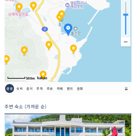
예약안내
055-867-2977
쉬는날
매주 월요일
이용시간
09:00~18:00 (휴게시간 12:00~13:00)
500m
⇊
관광
숙박
음식
주차
주유
카페
편의
문화
주변 숙소 (가까운 순)