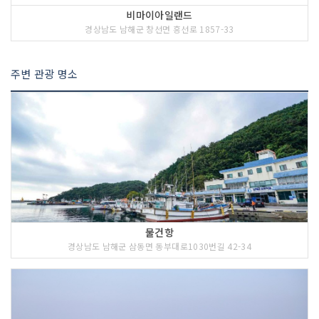
비마이아일랜드
경상남도 남해군 창선면 흥선로 1857-33
주변 관광 명소
물건항
경상남도 남해군 삼동면 동부대로1030번길 42-34