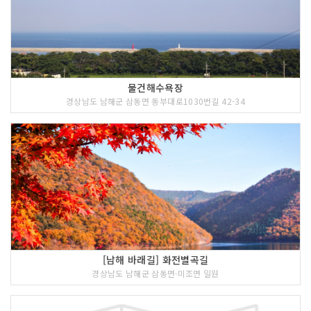
물건해수욕장
경상남도 남해군 삼동면 동부대로1030번길 42-34
[남해 바래길] 화전별곡길
경상남도 남해군 삼동면·미조면 일원