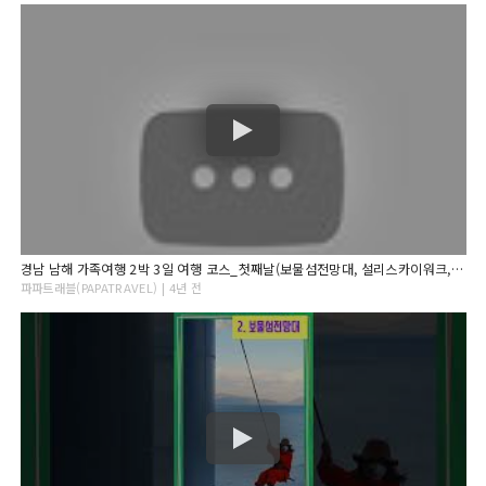
경남 남해 가족여행 2박 3일 여행 코스_첫째날(보물섬전망대, 설리스카이워크, 독일마을)
파파트래블(PAPATRAVEL) | 4년 전