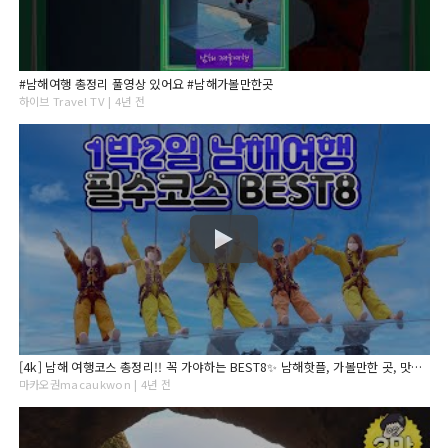
#남해여행 총정리 풀영상 있어요 #남해가볼만한곳
하이브 Travel TV | 4년 전
[4k] 남해 여행코스 총정리!! 꼭 가야하는 BEST8✨ 남해핫플, 가볼만한 곳, 맛집, 액티비티
마카오권macaukwon | 4년 전