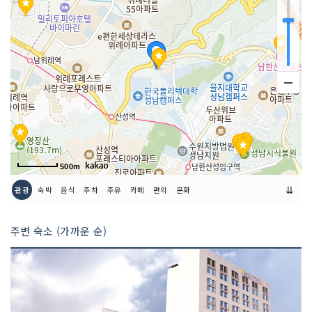
금연/흡연 여부
모두 금연석
취급 메뉴
누룽지오리백숙 / 능이오리백숙 / 한방백
숙 등
인허가번호
20120277301
500m
⇊
관광
숙박
음식
주차
주유
카페
편의
문화
주변 숙소 (가까운 순)