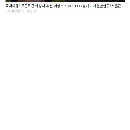
국내여행/ 두근두근 화성시 추천 여행코스 BEST11/경기도 가볼만한곳/서울근교 가볼만한곳/ 8월추천여행지 /9월추천여행지/당일치기 국내여행
Jay쌤여행TV | 4년 전