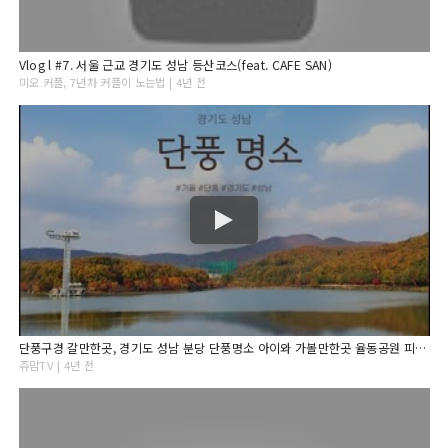
Vlog l #7. 서울 근교 경기도 성남 등산코스(feat. CAFE SAN)
미오 커플, 7년차 커플이 노는법 | 4년 전
단풍구경 갈만한곳, 경기도 성남 분당 단풍명소 아이와 가볼만한곳 율동공원 피크닉
쥬맘TV | 4년 전