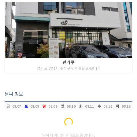
반가쿠
경기도 성남시 수정구 위례순환로4길 14
날씨 정보
금
토
일
월
화
수
목
08.07
08.08
08.09
08.10
08.11
08.12
08.13
Loading...
날씨 데이터를 불러오는 중입니다.