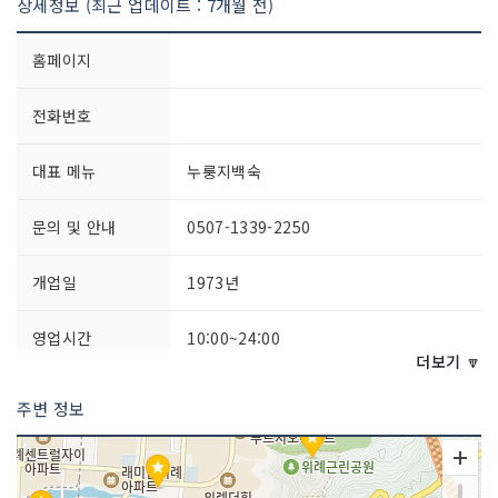
상세정보 (최근 업데이트 : 7개월 전)
홈페이지
전화번호
대표 메뉴
누룽지백숙
문의 및 안내
0507-1339-2250
개업일
1973년
영업시간
10:00~24:00
더보기 🔽
주차시설
가능
주변 정보
쉬는날
연중무휴