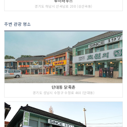
루이하우스
경기도 하남시 산곡남로 208 (상산곡동)
주변 관광 명소
단대동 닭죽촌
경기도 성남시 수정구 수정로 460 (단대동)