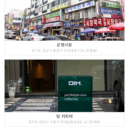
은행시장
경기도 성남시 중원구 산성대로 526 (은행동)
밈 커피바
경기도 성남시 수정구 위례순환로4길 18 (창곡동)