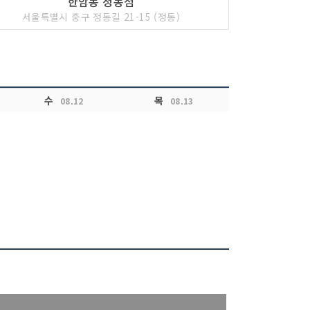
한암동 정동점
서울특별시 중구 정동길 21-15 (정동)
수
목
08.12
08.13