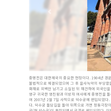
중명전은 대한제국의 중요한 현장이다. 1904년 경
불법적으로 체결되었으며 그 후 을사늑약의 부당함을 
화재로 외벽만 남기고 소실된 뒤 재건하여 외국인을
영구 귀국한 영친왕과 이방자 여사에게 중명전을 돌려
여 2007년 2월 7일 사적으로 덕수궁에 편입되었다.
다. 덕수궁 돌담길을 돌아 뒤쪽으로 가면 정동극장이
궁(현 덕수궁)이 확장되면서 궁궐로 편입되었다. 이