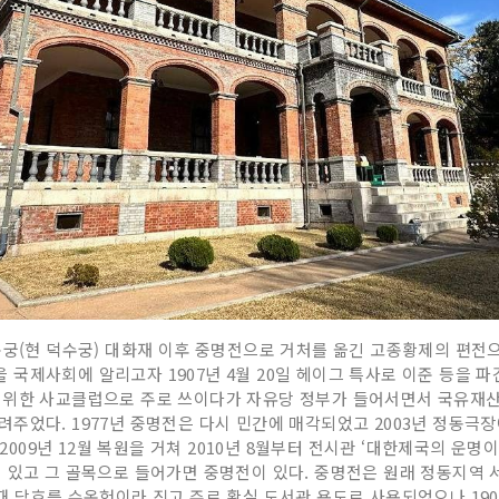
운궁(현 덕수궁) 대화재 이후 중명전으로 거처를 옮긴 고종황제의 편전으
국제사회에 알리고자 1907년 4월 20일 헤이그 특사로 이준 등을 파견
 위한 사교클럽으로 주로 쓰이다가 자유당 정부가 들어서면서 국유재산으
주었다. 1977년 중명전은 다시 민간에 매각되었고 2003년 정동극장
 2009년 12월 복원을 거쳐 2010년 8월부터 전시관 ‘대한제국의 운명
 있고 그 골목으로 들어가면 중명전이 있다. 중명전은 원래 정동지역 서
때 당호를 수옥헌이라 짓고 주로 황실 도서관 용도로 사용되었으나 190