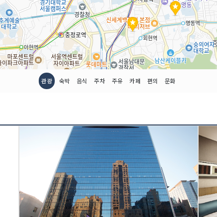
관광
숙박
음식
주차
주유
카페
편의
문화