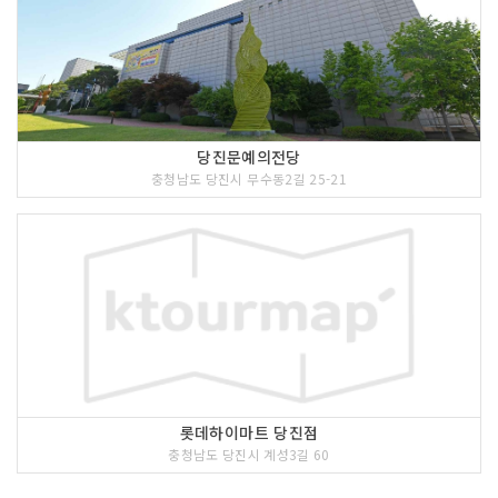
당진문예의전당
충청남도 당진시 무수동2길 25-21
롯데하이마트 당진점
충청남도 당진시 계성3길 60