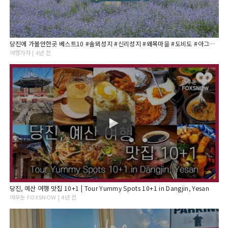
당진에 가볼만한곳 베스트10 #솔뫼성지 #신리성지 #왜목마을 #도비도 #아그로랜드 #난지섬 #아미미술관 #장고항
여행가자 | 4년 전
당진, 예산 여행 맛집 10+1 | Tour Yummy Spots 10+1 in Dangjin, Yesan
여우눈 FOXSNOW | 4년 전