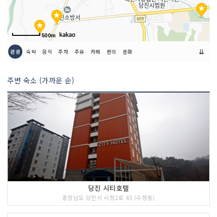
취급 메뉴
꽃게
500m
인허가번호
20050456126
⇊
관광
숙박
음식
주차
주유
카페
편의
문화
주변 숙소 (가까운 순)
당진 시티호텔
충청남도 당진시 시청2로 43 (수청동)