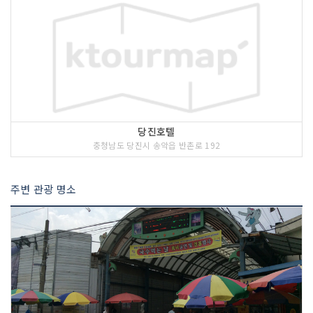
당진호텔
충청남도 당진시 송악읍 반촌로 192
주변 관광 명소