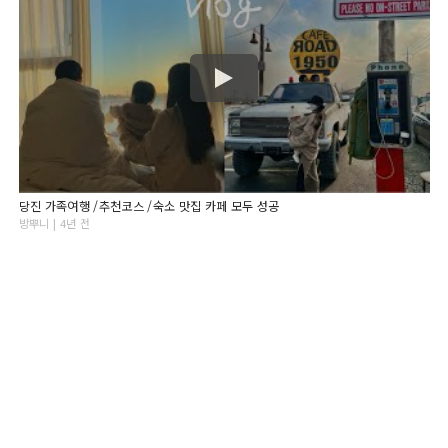
당진 가족여행 /추천코스 /숙소 맛집 카페 모두 성공
방뿌니 | 4년 전