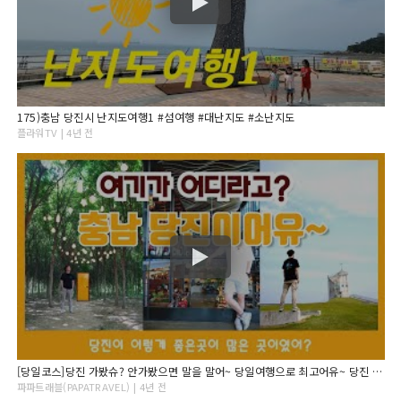
175)충남 당진시 난지도여행1 #섬여행 #대난지도 #소난지도
플라워TV | 4년 전
[당일코스]당진 가봤슈? 안가봤으면 말을 말어~ 당일여행으로 최고어유~ 당진 최고의 포토존 소개!!
파파트래블(PAPATRAVEL) | 4년 전