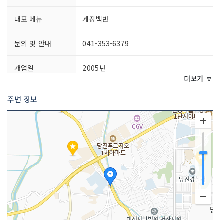
대표 메뉴
게장백반
문의 및 안내
041-353-6379
개업일
2005년
더보기 🔽
영업시간
11:00~21:30 (마지막 주문 20:30)
주변 정보
포장 가능
가능
주차시설
가능
쉬는날
설·추석 연휴
좌석수
100석
금연/흡연 여부
모두 금연석