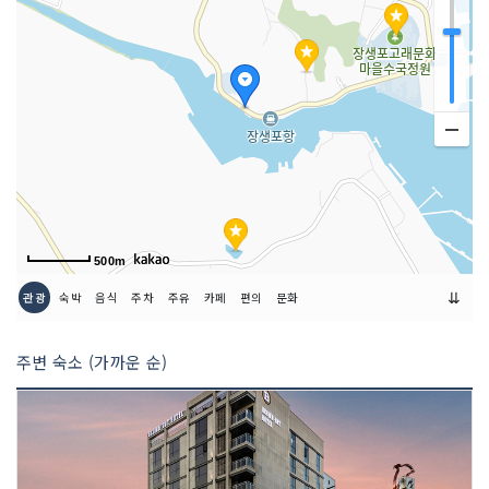
주차시설
가능
요금 (무료)
쉬는날
매주 월요일
금연/흡연 여부
모두 금연석
취급 메뉴
육회 / 생고기 / 수육 / 모듬 등
인허가번호
19770247002
500m
⇊
관광
숙박
음식
주차
주유
카페
편의
문화
주변 숙소 (가까운 순)