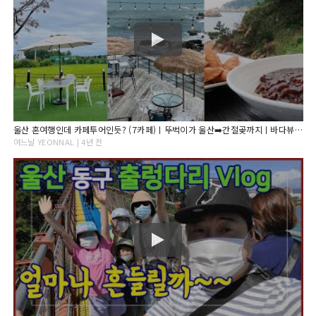
울산 혼여행인데 카페투어인듯? (7카페)ㅣ뚜벅이가 울산➡️간절곶까지ㅣ바다뷰 짜장면, 칼국수
여느날 YEONNAL | 4년 전