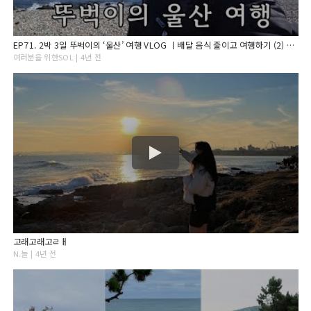
EP71. 2박 3일 뚜벅이의 ‘울산’ 여행 VLOG ㅣ배달 음식 줄이고 여행하기 (2) #울산여행 #출렁다리 #뚜벅이
여러분을 위한SOL | 4년 전
고래고래고ㄹㅐ
N.늘 | 4년 전