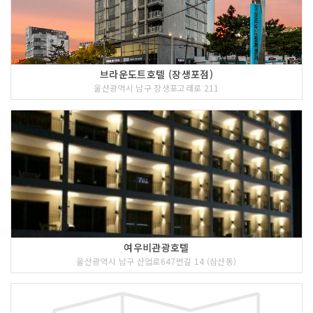
브라운도트호텔 (장생포점)
울산광역시 남구 장생포고래로 211
여우비관광호텔
울산광역시 남구 산업로647번길 14 (삼산동)