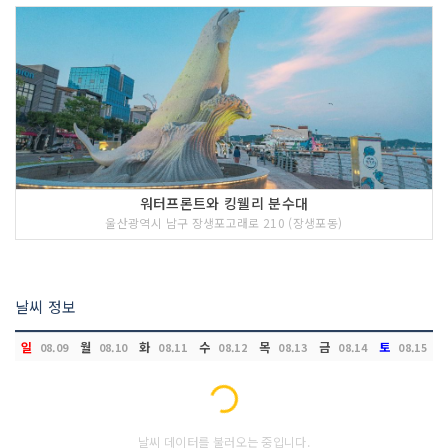
워터프론트와 킹웰리 분수대
울산광역시 남구 장생포고래로 210 (장생포동)
날씨 정보
일
월
화
수
목
금
토
08.09
08.10
08.11
08.12
08.13
08.14
08.15
Loading...
날씨 데이터를 불러오는 중입니다.