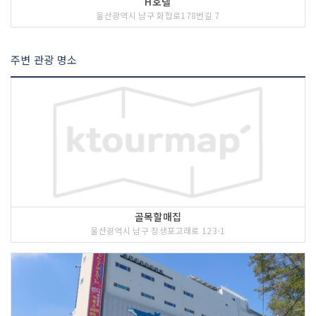
H호텔
울산광역시 남구 화합로178번길 7
주변 관광 명소
골목할매집
울산광역시 남구 장생포고래로 123-1