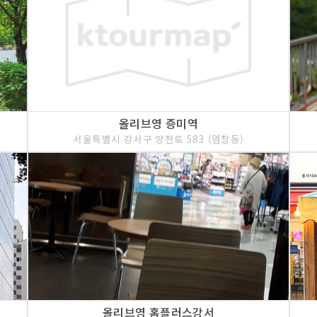
올리브영 증미역
서울특별시 강서구 양천로 583 (염창동)
올리브영 홈플러스강서