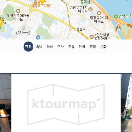
관광
숙박
음식
주차
주유
카페
편의
문화