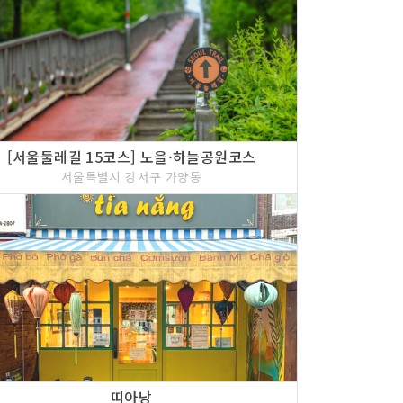
[서울둘레길 15코스] 노을·하늘공원코스
서울특별시 강서구 가양동
띠아낭