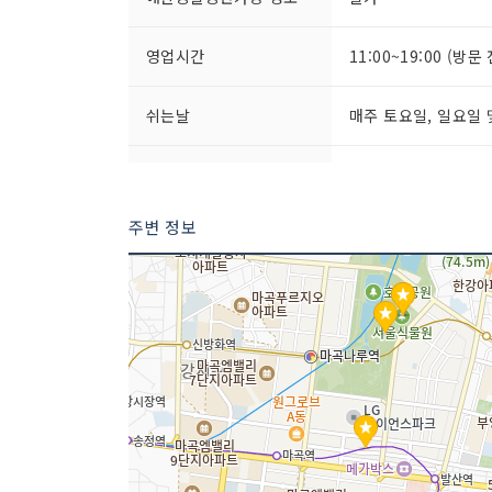
영업시간
11:00~19:00 (방
쉬는날
매주 토요일, 일요일 
판매 품목
가방
주변 정보
매장안내
지상 1층