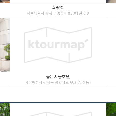
회랑정
서울특별시 강서구 공항대로53나길 6-9
골든서울호텔
서울특별시 강서구 공항대로 663 (염창동)