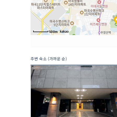
500m
주변 숙소 (가까운 순)