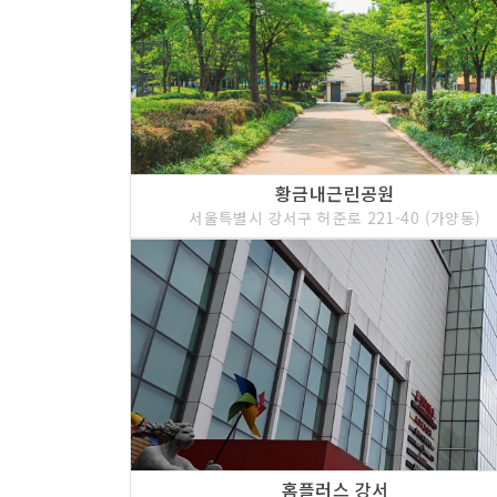
황금내근린공원
서울특별시 강서구 허준로 221-40 (가양동)
홈플러스 강서