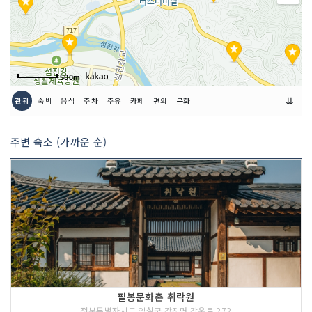
500m
⇊
관광
숙박
음식
주차
주유
카페
편의
문화
주변 숙소 (가까운 순)
필봉문화촌 취락원
전북특별자치도 임실군 강진면 강운로 272