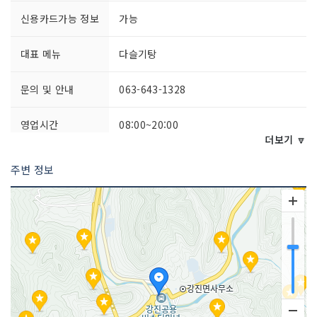
신용카드가능 정보
가능
대표 메뉴
다슬기탕
문의 및 안내
063-643-1328
영업시간
08:00~20:00
더보기 🔽
포장 가능
가능
주변 정보
주차시설
불가능
쉬는날
연중무휴
취급 메뉴
추어탕 / 다시마키 / 불낙 등
인허가번호
19830498007