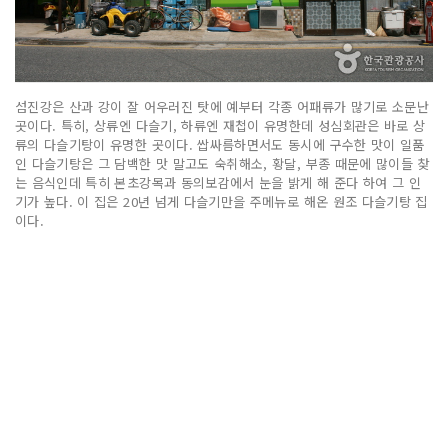
섬진강은 산과 강이 잘 어우러진 탓에 예부터 각종 어패류가 많기로 소문난
곳이다. 특히, 상류엔 다슬기, 하류엔 재첩이 유명한데 성심회관은 바로 상
류의 다슬기탕이 유명한 곳이다. 쌉싸름하면서도 동시에 구수한 맛이 일품
인 다슬기탕은 그 담백한 맛 말고도 숙취해소, 황달, 부종 때문에 많이들 찾
는 음식인데 특히 본초강목과 동의보감에서 눈을 밝게 해 준다 하여 그 인
기가 높다. 이 집은 20년 넘게 다슬기만을 주메뉴로 해온 원조 다슬기탕 집
이다.