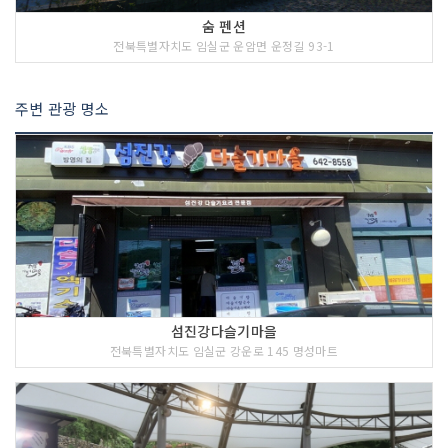
숨 펜션
전북특별자치도 임실군 운암면 운정길 93-1
주변 관광 명소
섬진강다슬기마을
전북특별자치도 임실군 강운로 145 명성마트