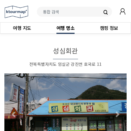
여행 지도
여행 명소
캠핑 정보
성심회관
전북특별자치도 임실군 강진면 호국로 11