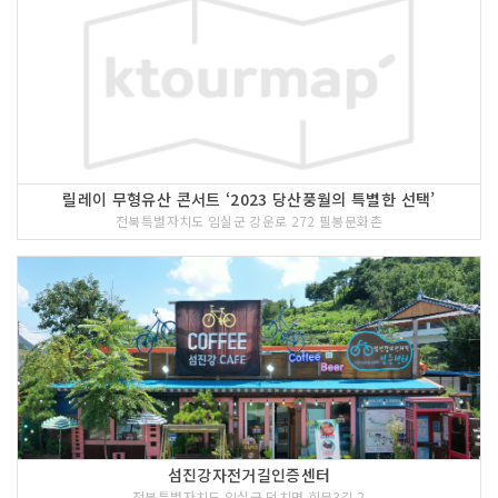
릴레이 무형유산 콘서트 ‘2023 당산풍월의 특별한 선택’
전북특별자치도 임실군 강운로 272 필봉문화촌
섬진강자전거길인증센터
전북특별자치도 임실군 덕치면 회문3길 2