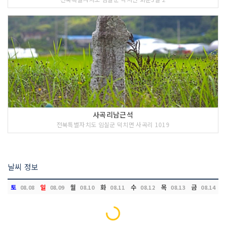
사곡리남근석
전북특별자치도 임실군 덕치면 사곡리 1019
날씨 정보
토
일
월
화
수
목
금
08.08
08.09
08.10
08.11
08.12
08.13
08.14
Loading...