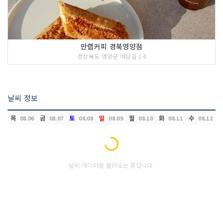
만랩커피 경북영양점
경상북도 영양군 여남길 14
날씨 정보
목
금
토
일
월
화
수
08.06
08.07
08.08
08.09
08.10
08.11
08.12
Loading...
날씨 데이터를 불러오는 중입니다.