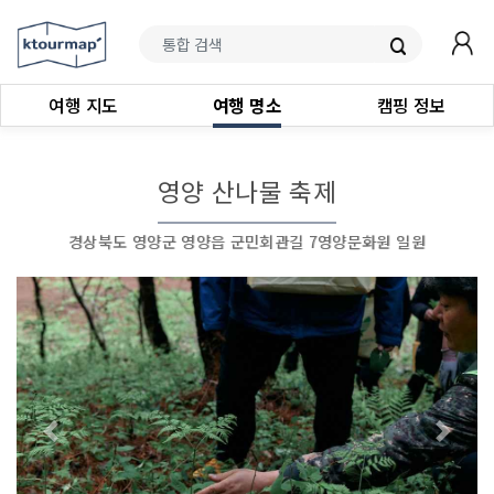
여행 지도
여행 명소
캠핑 정보
영양 산나물 축제
경상북도 영양군 영양읍 군민회관길 7영양문화원 일원