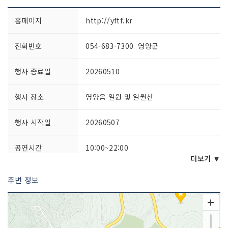
홈페이지
http://yftf.kr
전화번호
054-683-7300 영양군
행사 종료일
20260510
행사 장소
영양읍 일원 및 일월산
행사 시작일
20260507
공연시간
10:00~22:00
더보기 🔽
행사 프로그램
1. 메인프로그램 : 개막행사, 별이 빛나는
주변 정보
밤에 콘서트, 산나물 비빔밥 퍼포먼스 2.
부대프로그램 : 산나물 미식로드, 산나물
판매장터, 산나물 이야기길, 음식디미방
전시관, 지역공연 3. 소비자 참여 프로그
램 : 산나물 채취체험, 산나물 체험 프로그