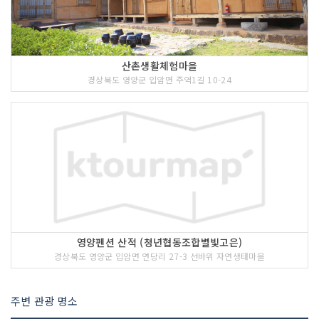
산촌생활체험마을
경상북도 영양군 입암면 주역1길 10-24
영양펜션 산적 (청년협동조합별빛고은)
경상북도 영양군 입암면 연당리 27-3 선바위 자연생태마을
주변 관광 명소