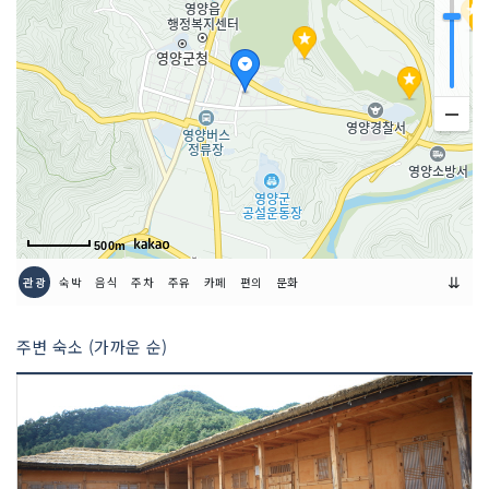
램, 참여 이벤트 4. 기타 내용 : 영양전통
시장 연계 야시장 운영 및 친환경 캠페인
추진
주최자 정보
영양군
주최자 연락처
054-683-7300
주관사 정보
(재)영양축제관광재단
500m
⇊
이용요금
무료
관광
숙박
음식
주차
주유
카페
편의
문화
주변 숙소 (가까운 순)