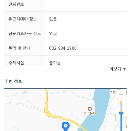
전화번호
유모차대여 정보
없음
신용카드가능 정보
없음
문의 및 안내
032-934-1906
주차시설
불가능
더보기 🔽
쉬는날
연중무휴
주변 정보
입장료
무료
이용시간
상시 개방