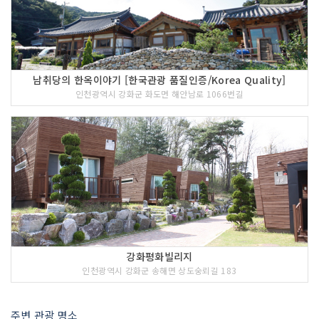
남취당의 한옥이야기 [한국관광 품질인증/Korea Quality]
인천광역시 강화군 화도면 해안남로 1066번길
강화평화빌리지
인천광역시 강화군 송해면 상도숭뢰길 183
주변 관광 명소