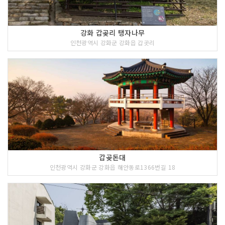
강화 갑곶리 탱자나무
인천광역시 강화군 강화읍 갑곳리
갑곶돈대
인천광역시 강화군 강화읍 해안동로1366번길 18