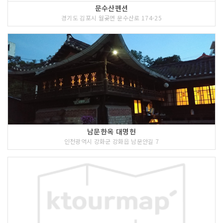
문수산펜션
경기도 김포시 월곶면 문수산로 174-25
남문한옥 대명헌
인천광역시 강화군 강화읍 남문안길 7