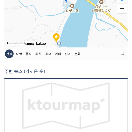
500m
⇊
관광
숙박
음식
주차
주유
카페
편의
문화
주변 숙소 (가까운 순)