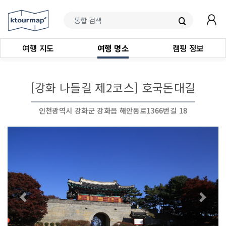
여행 지도
여행 명소
캠핑 정보
[강화 나들길 제2코스] 호국돈대길
인천광역시 강화군 강화읍 해안동로1366번길 18