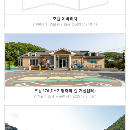
호텔 에버리치
인천광역시 강화군 강화읍 화성길50번길 43
조강276(DMZ 평화의 길 거점센터)
경기도 김포시 월곶면 용강로250번길 104