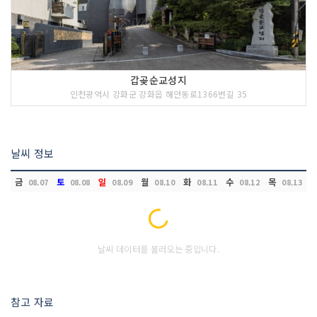
갑곶순교성지
인천광역시 강화군 강화읍 해안동로1366번길 35
날씨 정보
금
토
일
월
화
수
목
08.07
08.08
08.09
08.10
08.11
08.12
08.13
Loading...
날씨 데이터를 불러오는 중입니다.
참고 자료