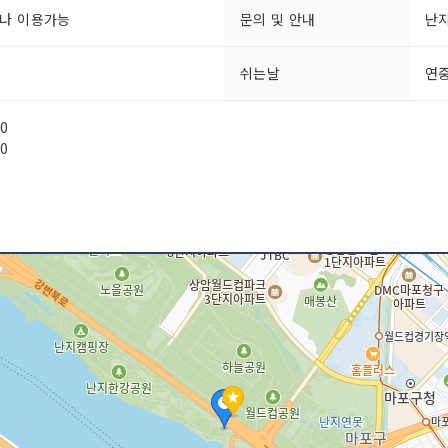
나 이용가능
문의 및 안내
난지
쉬는날
연
00
00