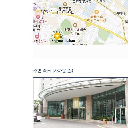
500m
주변 숙소 (가까운 순)