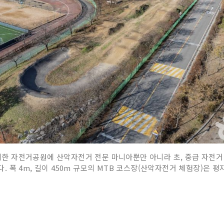
한 자전거공원에 산악자전거 전문 마니아뿐만 아니라 초, 중급 자전거
코스장이다. 폭 4m, 길이 450m 규모의 MTB 코스장(산악자전거 체험장)