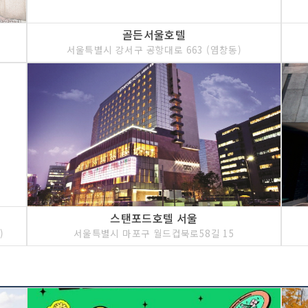
골든서울호텔
서울특별시 강서구 공항대로 663 (염창동)
스탠포드호텔 서울
)
서울특별시 마포구 월드컵북로58길 15