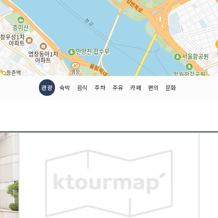
관광
숙박
음식
주차
주유
카페
편의
문화