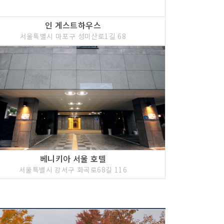
인 게스트하우스
서울특별시 마포구 성미산로1길 68
베니키아 서울 호텔
서울특별시 강서구 화곡로68길 116