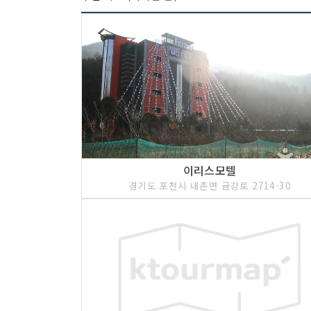
이리스모텔
경기도 포천시 내촌면 금강로 2714-30