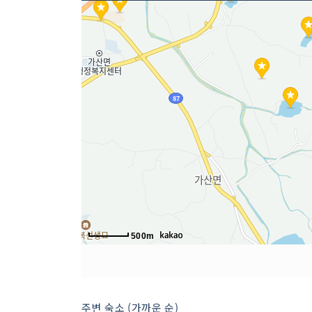
500m
주변 숙소 (가까운 순)