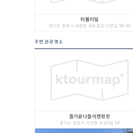
티볼리빌
경기도 포천시 내촌면 금강로2110번길 88-48
주변 관광 명소
즐거운나들이캠핑장
경기도 포천시 가산면 우금6길 64