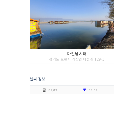
마전낚시터
경기도 포천시 가산면 마전길 129-1
날씨 정보
금
토
08.07
08.08