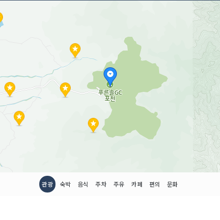
관광
숙박
음식
주차
주유
카페
편의
문화