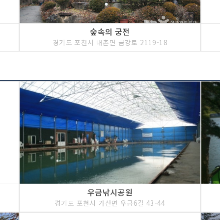
숲속의 궁전
경기도 포천시 내촌면 금강로 2119-18
우금낚시공원
경기도 포천시 가산면 우금6길 43-44