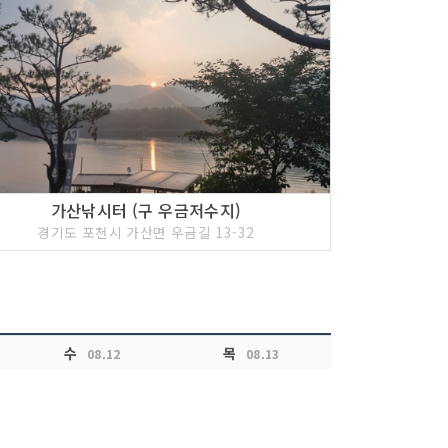
가산낚시터 (구 우금저수지)
경기도 포천시 가산면 우금길 13-32
수
목
08.12
08.13