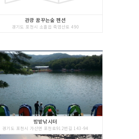
관광 꿈꾸는숲 펜션
경기도 포천시 소흘읍 죽엽산로 490
밤밭낚시터
경기도 포천시 가산면 포천로912번길 143-94