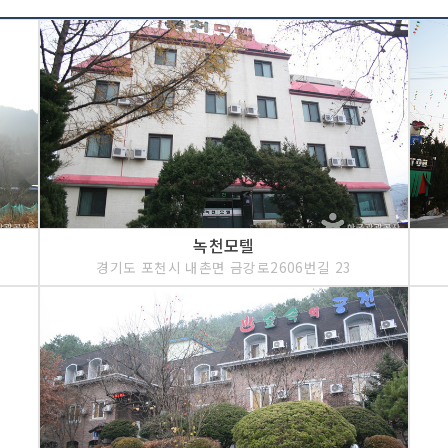
녹천모텔
경기도 포천시 내촌면 금강로2606번길 23