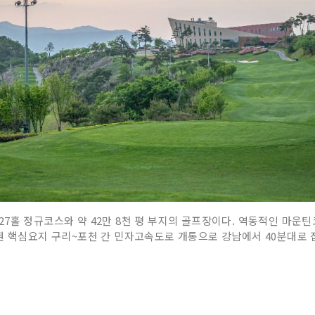
7홀 정규코스와 약 42만 8천 평 부지의 골프장이다. 역동적인 마운
권 핵심요지 구리~포천 간 민자고속도로 개통으로 강남에서 40분대로 