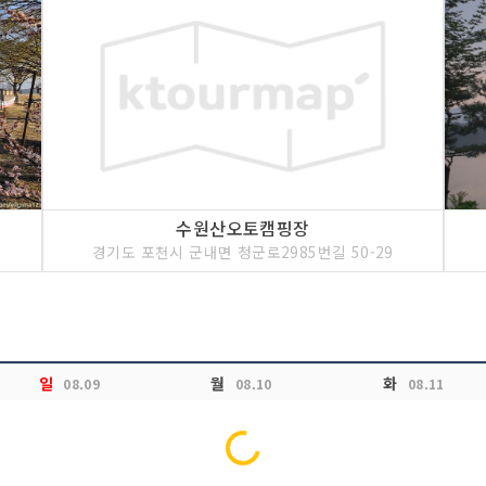
수원산오토캠핑장
경기도 포천시 군내면 청군로2985번길 50-29
일
월
화
08.09
08.10
08.11
Loading...