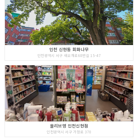
인천 신현동 회화나무
인천광역시 서구 새오개로68번길 15-47
올리브영 인천신현점
인천광역시 서구 가정로 370