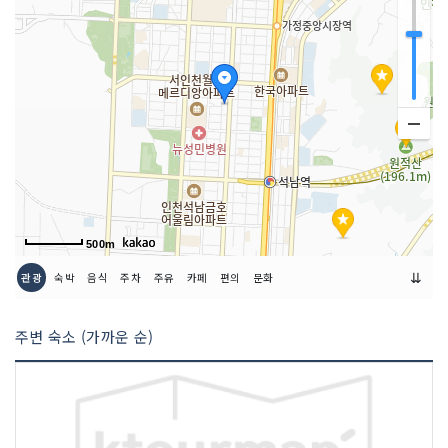
500m
⇊
관광
숙박
음식
주차
주유
카페
편의
문화
주변 숙소 (가까운 순)