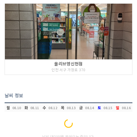
올리브영신현점
인천 서구 가정로 370
날씨 정보
월
화
수
목
금
토
일
08.10
08.11
08.12
08.13
08.14
08.15
08.16
Loading...
날씨 데이터를 불러오는 중입니다.