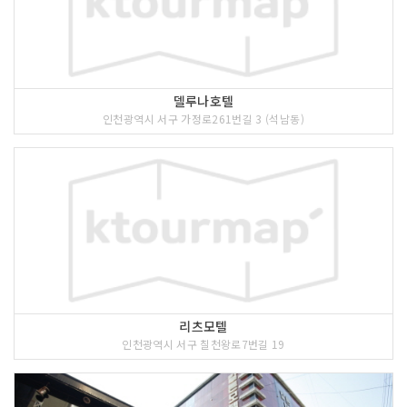
델루나호텔
인천광역시 서구 가정로261번길 3 (석남동)
리츠모텔
인천광역시 서구 칠천왕로7번길 19