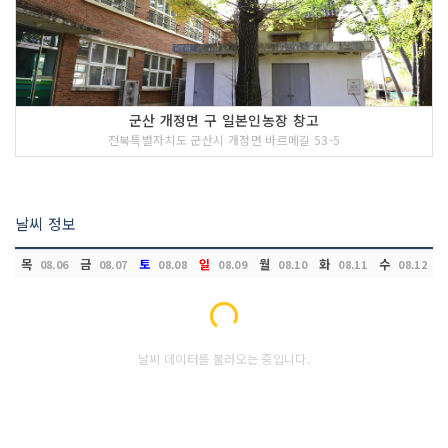
군산 개정면 구 일본인농장 창고
전북특별자치도 군산시 개정면 바르메길 53-5
날씨 정보
목
금
토
일
월
화
수
08.06
08.07
08.08
08.09
08.10
08.11
08.12
Loading...
날씨 데이터를 불러오는 중입니다.