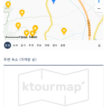
500m
⇊
관광
숙박
음식
주차
주유
카페
편의
문화
주변 숙소 (가까운 순)