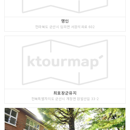
명인
전라북도 군산시 임피면 서원석곡로 602
최호장군유지
전북특별자치도 군산시 개정면 원발산길 33-2