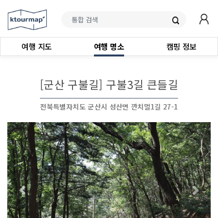
여행 지도
여행 명소
캠핑 정보
[군산 구불길] 구불3길 큰들길
전북특별자치도 군산시 성산면 깐치멀1길 27-1