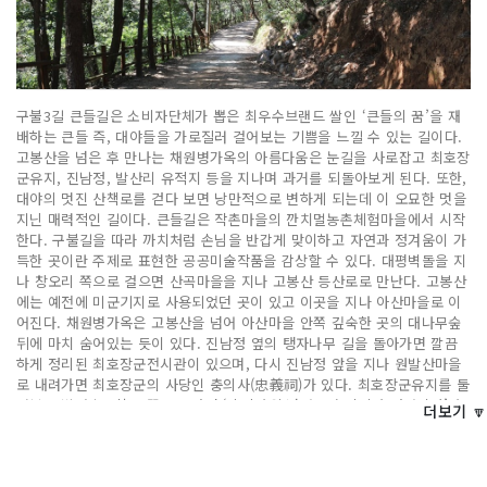
구불3길 큰들길은 소비자단체가 뽑은 최우수브랜드 쌀인 ‘큰들의 꿈’을 재
배하는 큰들 즉, 대야들을 가로질러 걸어보는 기쁨을 느낄 수 있는 길이다.
고봉산을 넘은 후 만나는 채원병가옥의 아름다움은 눈길을 사로잡고 최호장
군유지, 진남정, 발산리 유적지 등을 지나며 과거를 되돌아보게 된다. 또한,
대야의 멋진 산책로를 걷다 보면 낭만적으로 변하게 되는데 이 오묘한 멋을
지닌 매력적인 길이다. 큰들길은 작촌마을의 깐치멀농촌체험마을에서 시작
한다. 구불길을 따라 까치처럼 손님을 반갑게 맞이하고 자연과 정겨움이 가
득한 곳이란 주제로 표현한 공공미술작품을 감상할 수 있다. 대평벽돌을 지
나 창오리 쪽으로 걸으면 산곡마을을 지나 고봉산 등산로로 만난다. 고봉산
에는 예전에 미군기지로 사용되었던 곳이 있고 이곳을 지나 아산마을로 이
어진다. 채원병가옥은 고봉산을 넘어 아산마을 안쪽 깊숙한 곳의 대나무숲
뒤에 마치 숨어있는 듯이 있다. 진남정 옆의 탱자나무 길을 돌아가면 깔끔
하게 정리된 최호장군전시관이 있으며, 다시 진남정 앞을 지나 원발산마을
로 내려가면 최호장군의 사당인 충의사(忠義祠)가 있다. 최호장군유지를 둘
러보고 발산초등학교 쪽으로 가면 ‘총각바위 넘어뜨려 떡이나 얻어먹자’라
더보기 🔽
는 농담이 있었다는 대방마을 선돌이 있다. 발산식당을 지나 발산초등학교
뒤에는 발산리 유적지가 있다. 발산리 5층 석탑과 석등은 이곳 농장의 주인
이었던 시마타니가 오직 희소성 있는 골동품에 대한 소유욕만이 앞서 인근