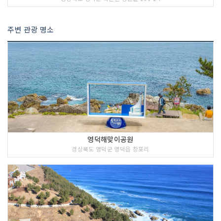
주변 관광 명소
영덕해맞이공원
경상북도 영덕군 영덕읍 창포리