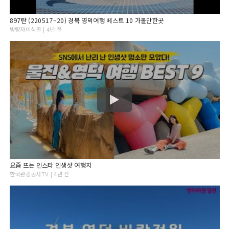
897탄 (220517~20) 경북 영덕여행 베스트 10 가볼만한곳
방랑자이식골 | 4년 전
요즘 뜨는 인스타 인생샷 여행지
한국관광공사TV | 4년 전