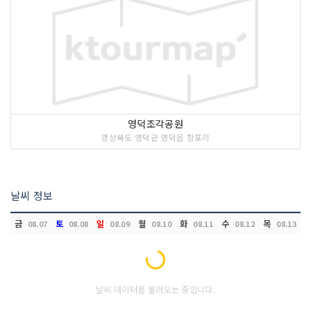
영덕조각공원
경상북도 영덕군 영덕읍 창포리
날씨 정보
금
토
일
월
화
수
목
08.07
08.08
08.09
08.10
08.11
08.12
08.13
Loading...
날씨 데이터를 불러오는 중입니다.