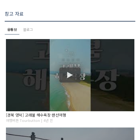
참고 자료
유튜브
블로그
[경북 영덕] 고래불 해수욕장 랜선여행
여행버튼 Tourbutton | 4년 전