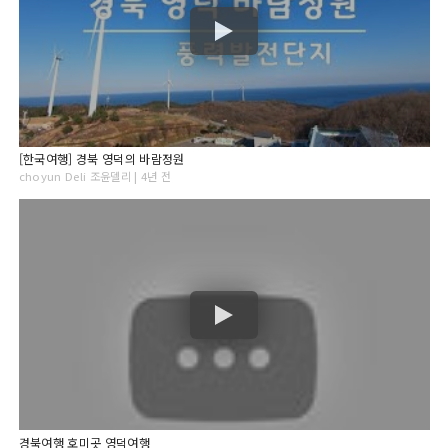
[한국여행] 경북 영덕의 바람정원
choyun Deli 조윤델리 | 4년 전
경북여행 호미곳 영덕여행