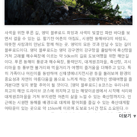
사색을 위한 푸른 길, 영덕 블루로드 희망과 사색의 빛깔인 파란 바다를 보
면서 걸을 수 있는 길. 활기찬 어촌의 아침도, 시원한 동해바다의 바람도,
따뜻한 사람과의 만남도 함께 하는 곳. 영덕의 모든 것과 만날 수 있는 길이
블루로드이다. 영덕 블루로드는 영덕 강구면의 강구항을 출발하여 축산항을
거쳐 고래불 해수욕장에 이르는 약 50km의 길로 도보여행을 위한 해안길
이다. 푸른 동해의 풍광과 해수욕장, 풍력단지, 대게원조마을, 축산항, 괴시
리마을 등 풍부한 볼거리와 먹을거리가 여행의 즐거움을 더해주고 있다. 특
히 가족이나 어린이를 동반하여 신재생에너지전시관 등을 둘러보며 환경의
중요성과 자연의 아름다움을 몸으로 느끼게 하는 친환경적인 생태여행을 즐
겨본다면 잊지 못할 추억이 될 것이다. [영덕 블루로드] B코스는 우리나라
최고의 해안 드라이브 코스에 위치하고 있는 해맞이공원에서 시작해 석리와
대게원조마을을 거쳐 부지런한 어촌의 삶을 느낄 수 있는 축산항까지다. 인
근에는 시원한 동해를 배경으로 대게와 활어회를 즐길 수 있는 축산대게활
어타운이 있는 곳으로 약 15km에 이르며 도보로 5시간 정도 소요된다.※
2022.09.22 ~ 2024.10.31죽도산 전망대 인근 데크정비 공사에 따른 통행
더보기 🔽
일시 금지단, 죽도산 외곽 우회 데크 통행가능