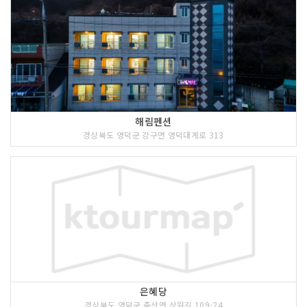
해림펜션
경상북도 영덕군 강구면 영덕대게로 313
은혜당
경상북도 영덕군 축산면 상원길 109-24