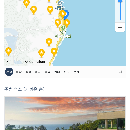
500m
⇊
관광
숙박
음식
주차
주유
카페
편의
문화
주변 숙소 (가까운 순)