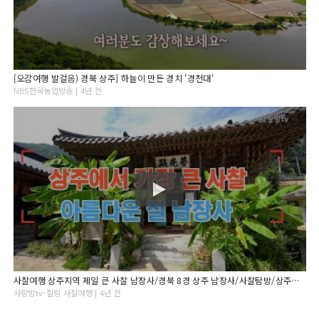
[오감여행 발걸음) 경북 상주] 하늘이 만든 경치 '경천대'
NBS한국농업방송 | 4년 전
사찰여행 상주지역 제일 큰 사찰 남장사/경북 8경 상주 남장사/사찰탐방/상주가볼만한곳/경북사찰
사랑방tv-힐링 사찰여행 | 4년 전