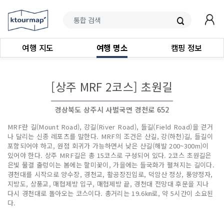
여행 지도
여행 명소
캠핑 정보
[상주 MRF 2코스] 초원길
경상북도 상주시 사벌국면 경천로 652
MRF란 길(Mount Road), 강길(River Road), 들길(Field Road)을 걷거
나 달리는 신종 레포츠를 말한다. MRF의 조건은 산길, 강(하천)길, 들길이
포함되어야 하고, 원점 회귀가 가능하면서 낮은 산길(해발 200~300m)이
있어야 한다. 상주 MRF길은 총 15코스로 구성되어 있다. 2코스 초원길은
은빛 물결 출렁이는 봄에는 할미꽃이, 가을에는 들국화가 펼쳐지는 길이다.
경천대를 시작으로 양수장, 경천교, 활공장진입로, 덕암산 정상, 풍양정자,
지방도, 상풍교, 매협제방 입구, 매협제방 끝, 경천대 전망대 후문을 지나
다시 경천대로 돌아오는 코스이다. 총거리는 19.6㎞로, 약 5시간이 소요된
다.