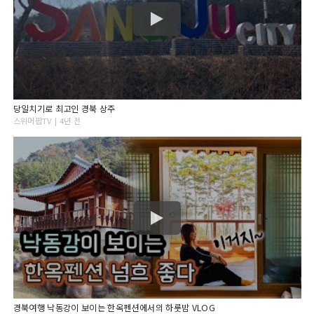
당일치기로 최고인 경북 상주
스위머팝TV | 4년 전
경북여행 낙동강이 보이는 한옥펜션에서의 하룻밤 VLOG