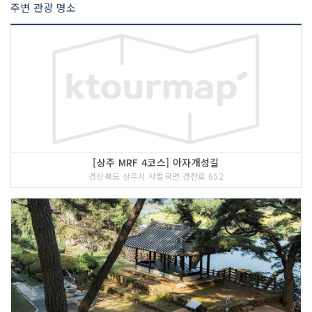
주변 관광 명소
[상주 MRF 4코스] 아자개성길
경상북도 상주시 사벌국면 경천로 652