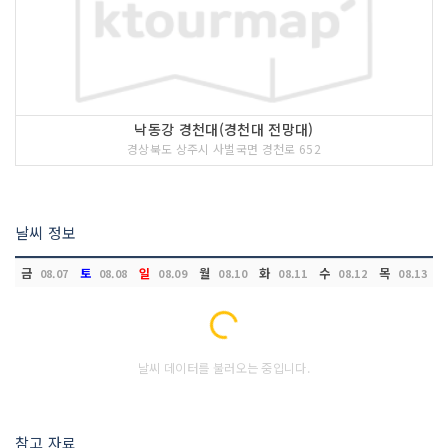
낙동강 경천대(경천대 전망대)
경상북도 상주시 사벌국면 경천로 652
날씨 정보
금
토
일
월
화
수
목
08.07
08.08
08.09
08.10
08.11
08.12
08.13
Loading...
날씨 데이터를 불러오는 중입니다.
참고 자료