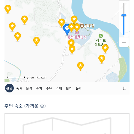
500m
⇊
관광
숙박
음식
주차
주유
카페
편의
문화
주변 숙소 (가까운 순)