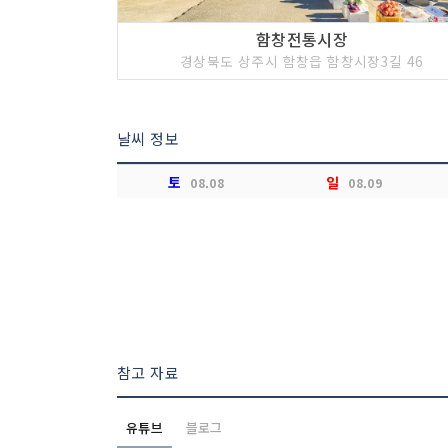
함창전통시장
경상북도 상주시 함창읍 함창시장3길 46
날씨 정보
토
일
08.08
08.09
참고 자료
유튜브
블로그