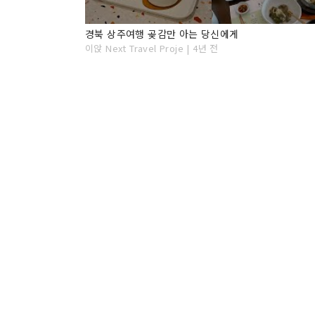
경북 상주여행 곶감만 아는 당신에게
이앉 Next Travel Proje | 4년 전