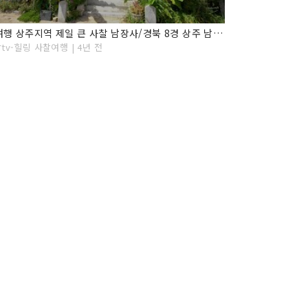
사찰여행 상주지역 제일 큰 사찰 남장사/경북 8경 상주 남장사/사찰탐방/상주가볼만한곳/경북사찰
tv-힐링 사찰여행 | 4년 전