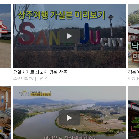
당일치기로 최고인 경북 상주
경북여
스위머팝TV | 4년 전
이앉 N