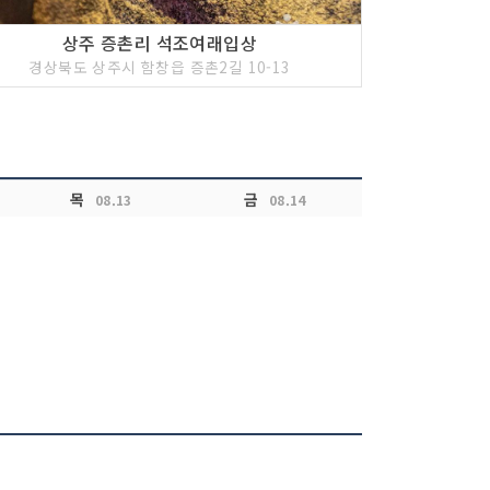
상주 증촌리 석조여래입상
경상북도 상주시 함창읍 증촌2길 10-13
목
금
08.13
08.14