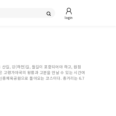
login
조건은 산길, 강(하천)길, 들길이 포함되어야 하고, 원점
야길은 고령가야국의 왕릉과 고분을 만날 수 있는 시간여
 신흥체육공원으로 돌아오는 코스이다. 총거리는 6.7