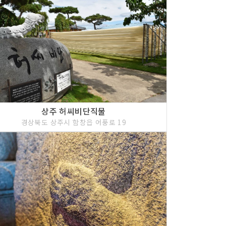
상주 허씨비단직물
경상북도 상주시 함창읍 어풍로 19