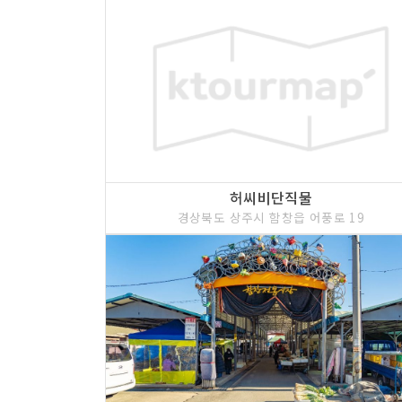
허씨비단직물
경상북도 상주시 함창읍 어풍로 19