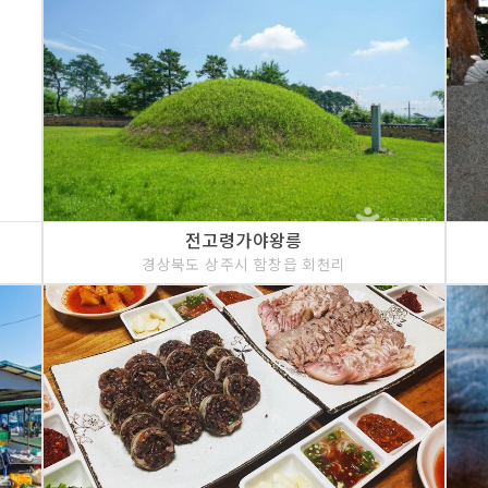
전고령가야왕릉
경상북도 상주시 함창읍 회천리