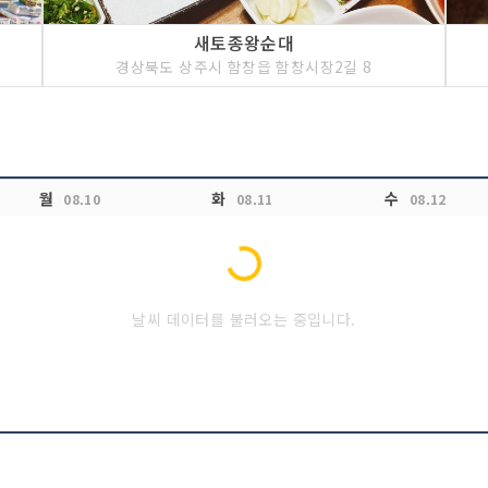
새토종왕순대
경상북도 상주시 함창읍 함창시장2길 8
Loading...
월
화
수
08.10
08.11
08.12
날씨 데이터를 불러오는 중입니다.