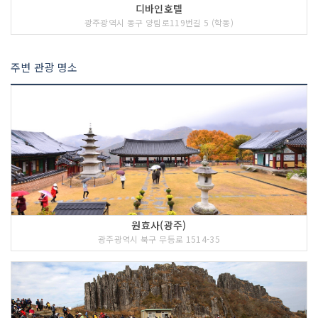
디바인호텔
광주광역시 동구 양림로119번길 5 (학동)
주변 관광 명소
원효사(광주)
광주광역시 북구 무등로 1514-35