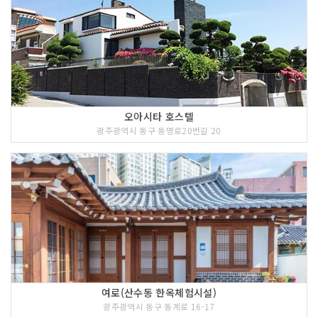
오아시타 호스텔
광주광역시 동구 동명로20번길 20
여로(산수동 한옥체험시설)
광주광역시 동구 동계로 16-17