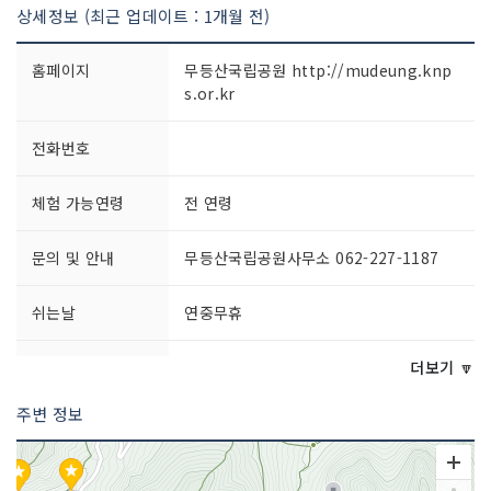
상세정보 (최근 업데이트 : 1개월 전)
홈페이지
무등산국립공원 http://mudeung.knp
s.or.kr
전화번호
체험 가능연령
전 연령
문의 및 안내
무등산국립공원사무소 062-227-1187
쉬는날
연중무휴
이용시간
상시 개방
더보기 🔽
주변 정보