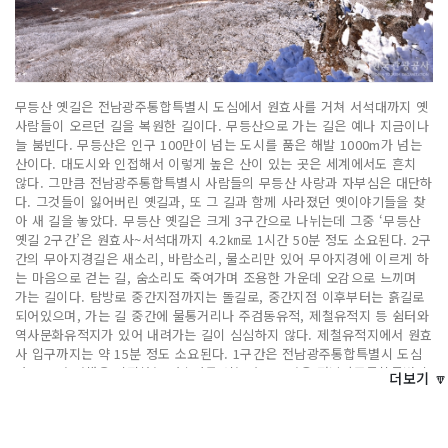
무등산 옛길은 전남광주통합특별시 도심에서 원효사를 거쳐 서석대까지 옛
사람들이 오르던 길을 복원한 길이다. 무등산으로 가는 길은 예나 지금이나
늘 붐빈다. 무등산은 인구 100만이 넘는 도시를 품은 해발 1000m가 넘는
산이다. 대도시와 인접해서 이렇게 높은 산이 있는 곳은 세계에서도 흔치
않다. 그만큼 전남광주통합특별시 사람들의 무등산 사랑과 자부심은 대단하
다. 그것들이 잃어버린 옛길과, 또 그 길과 함께 사라졌던 옛이야기들을 찾
아 새 길을 놓았다. 무등산 옛길은 크게 3구간으로 나뉘는데 그중 ‘무등산
옛길 2구간’은 원효사~서석대까지 4.2㎞로 1시간 50분 정도 소요된다. 2구
간의 무아지경길은 새소리, 바람소리, 물소리만 있어 무아지경에 이르게 하
는 마음으로 걷는 길, 숨소리도 죽여가며 조용한 가운데 오감으로 느끼며
가는 길이다. 탐방로 중간지점까지는 돌길로, 중간지점 이후부터는 흙길로
되어있으며, 가는 길 중간에 물통거리나 주검동유적, 제철유적지 등 쉼터와
역사문화유적지가 있어 내려가는 길이 심심하지 않다. 제철유적지에서 원효
사 입구까지는 약 15분 정도 소요된다. 1구간은 전남광주통합특별시 도심
과 무등산 산행을 시작하는 원효사를 잇는다. 3구간은 전남광주통합특별시
더보기 🔽
도심에서 충장사를 거쳐 담양으로 이어진다.