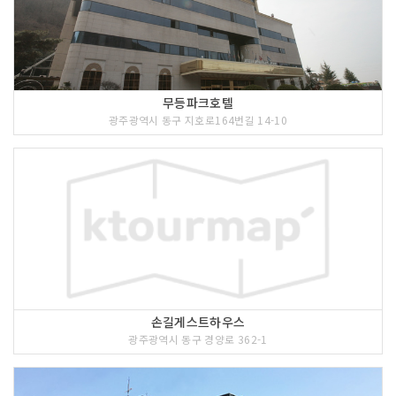
무등파크호텔
광주광역시 동구 지호로164번길 14-10
손길게스트하우스
광주광역시 동구 경양로 362-1