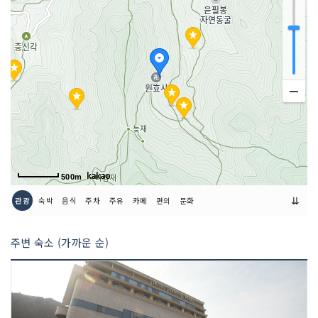
500m
⇊
관광
숙박
음식
주차
주유
카페
편의
문화
주변 숙소 (가까운 순)