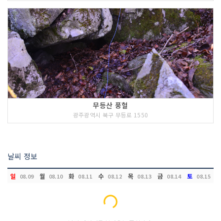
무등산 풍혈
광주광역시 북구 무등로 1550
날씨 정보
일
월
화
수
목
금
토
08.09
08.10
08.11
08.12
08.13
08.14
08.15
Loading...