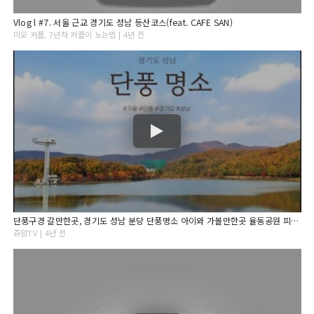
Vlog l #7. 서울 근교 경기도 성남 등산코스(feat. CAFE SAN)
미오 커플, 7년차 커플이 노는법 | 4년 전
단풍구경 갈만한곳, 경기도 성남 분당 단풍명소 아이와 가볼만한곳 율동공원 피크닉
쥬맘TV | 4년 전