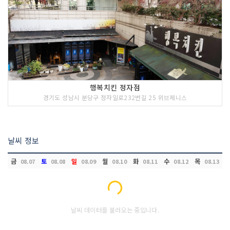
행복치킨 정자점
경기도 성남시 분당구 정자일로232번길 25 위브제니스
날씨 정보
금
토
일
월
화
수
목
08.07
08.08
08.09
08.10
08.11
08.12
08.13
Loading...
날씨 데이터를 불러오는 중입니다.