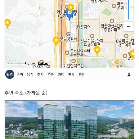
500m
⇊
관광
숙박
음식
주차
주유
카페
편의
문화
주변 숙소 (가까운 순)