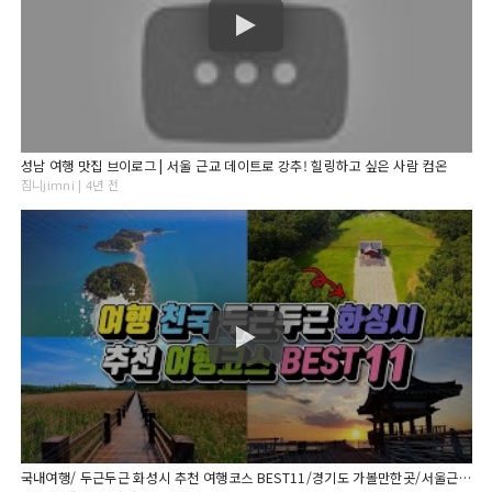
성남 여행 맛집 브이로그 | 서울 근교 데이트로 강추! 힐링하고 싶은 사람 컴온
짐니jimni | 4년 전
국내여행/ 두근두근 화성시 추천 여행코스 BEST11/경기도 가볼만한곳/서울근교 가볼만한곳/ 8월추천여행지 /9월추천여행지/당일치기 국내여행