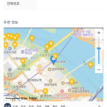
전화번호
주변 정보
500m
⇊
관광
숙박
음식
주차
주유
카페
편의
문화