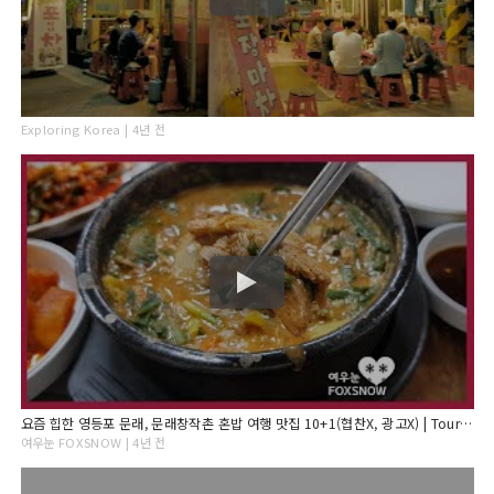
Exploring Korea | 4년 전
요즘 힙한 영등포 문래, 문래창작촌 혼밥 여행 맛집 10+1(협찬X, 광고X) | Tour Yummy Spots 10+1 in Yeongdeungpo Mullae, Seoul
여우눈 FOXSNOW | 4년 전