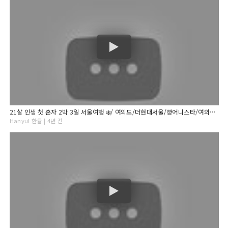
21살 인생 첫 혼자 2박 3일 서울여행 ❄️/ 여의도/더현대서울/빵어니스타/여의도한강공원/종로/월하여관/이태원/플랜트/키에리/하루필름
Hanyul 한율 | 4년 전