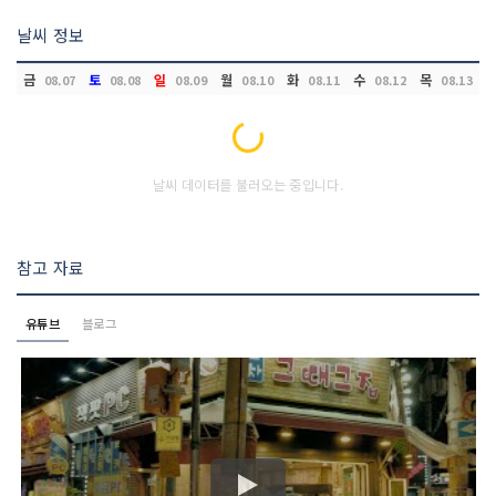
날씨 정보
금
토
일
월
화
수
목
08.07
08.08
08.09
08.10
08.11
08.12
08.13
Loading...
날씨 데이터를 불러오는 중입니다.
참고 자료
유튜브
블로그