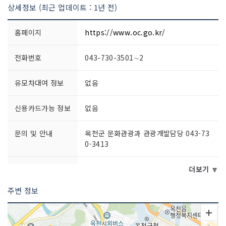
상세정보 (최근 업데이트 : 1년 전)
홈페이지
https://www.oc.go.kr/
전화번호
043-730-3501∼2
유모차대여 정보
없음
신용카드가능 정보
없음
문의 및 안내
옥천군 문화관광과 관광개발담당 043-73
0-3413
예약안내
043-730-3413
더보기 🔽
주변 정보
쉬는날
연중무휴
입장료
무료