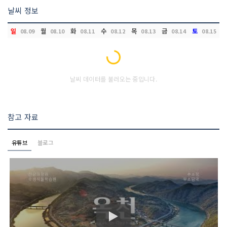
날씨 정보
일
월
화
수
목
금
토
08.09
08.10
08.11
08.12
08.13
08.14
08.15
Loading...
날씨 데이터를 불러오는 중입니다.
참고 자료
유튜브
블로그