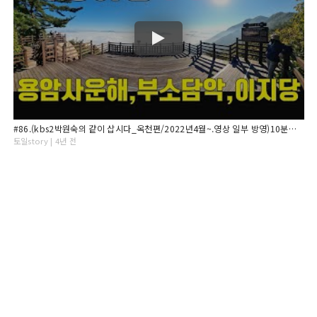
#86.(kbs2박원숙의 같이 삽시다_옥천편/2022년4월~.영상 일부 방영)10분만 걸으면 구름바다를 볼수 있는 곳. 일출 명소.옥천여행.장령산 용암사 운해,이지당,부소담악.
토일story | 4년 전