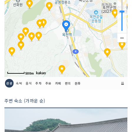
이용시간
상시 개방
500m
⇊
관광
숙박
음식
주차
주유
카페
편의
문화
주변 숙소 (가까운 순)