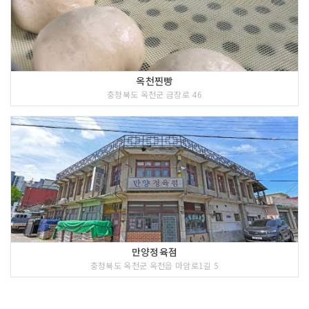
옥천찐빵
충청북도 옥천군 금장로 46
만양정육점
충청북도 옥천군 옥천읍 마암로1길 5