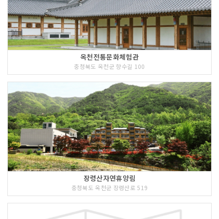
옥천전통문화체험관
충청북도 옥천군 향수길 100
장령산자연휴양림
충청북도 옥천군 장령산로 519