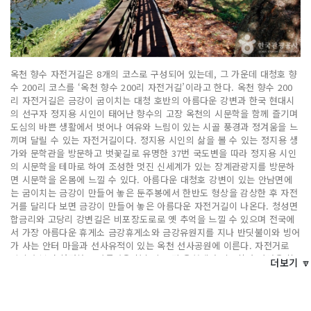
옥천 향수 자전거길은 8개의 코스로 구성되어 있는데, 그 가운데 대청호 향
수 200리 코스를 ‘옥천 향수 200리 자전거길’이라고 한다. 옥천 향수 200
리 자전거길은 금강이 굽이치는 대청 호반의 아름다운 강변과 한국 현대시
의 선구자 정지용 시인이 태어난 향수의 고장 옥천의 시문학을 함께 즐기며
도심의 바쁜 생활에서 벗어나 여유와 느림이 있는 시골 풍경과 정겨움을 느
끼며 달릴 수 있는 자전거길이다. 정지용 시인의 삶을 볼 수 있는 정지용 생
가와 문학관을 방문하고 벗꽃길로 유명한 37번 국도변을 따라 정지용 시인
의 시문학을 테마로 하여 조성한 멋진 신세계가 있는 장계관광지를 방문하
면 시문학을 온몸에 느낄 수 있다. 아름다운 대청호 강변이 있는 안남면에
는 굽이치는 금강이 만들어 놓은 둔주봉에서 한반도 형상을 감상한 후 자전
거를 달리다 보면 금강이 만들어 놓은 아름다운 자전거길이 나온다. 청성면
합금리와 고당리 강변길은 비포장도로로 옛 추억을 느낄 수 있으며 전국에
서 가장 아름다운 휴게소 금강휴게소와 금강유원지를 지나 반딧불이와 빙어
가 사는 안터 마을과 선사유적이 있는 옥천 선사공원에 이른다. 자전거로
달리다 보면 청정하고 아름다운 향수의 고장 옥천에서 시문학과 자연을 함
더보기 🔽
께 만끽할 수 있을 것이다.