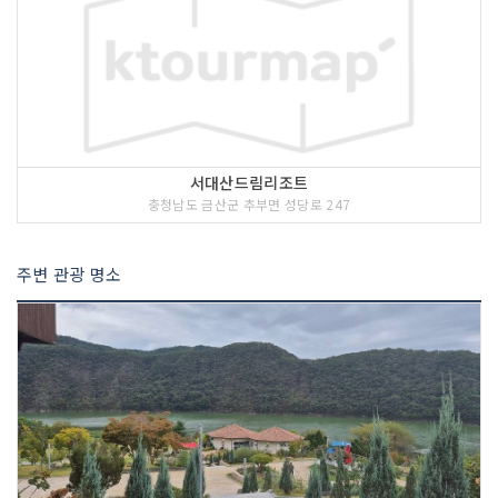
서대산드림리조트
충청남도 금산군 추부면 성당로 247
주변 관광 명소