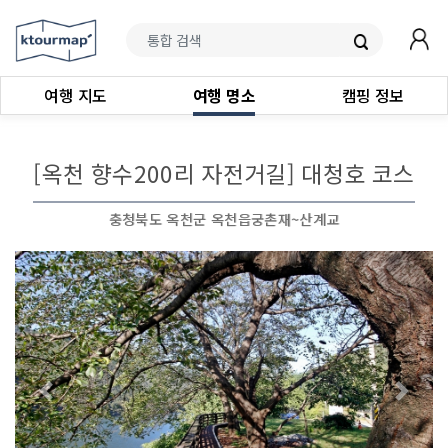
여행 지도
여행 명소
캠핑 정보
[옥천 향수200리 자전거길] 대청호 코스
충청북도 옥천군 옥천읍궁촌재~산계교