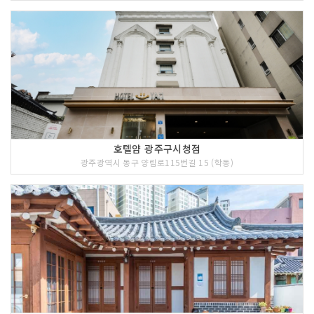
호텔얌 광주구시청점
광주광역시 동구 양림로115번길 15 (학동)