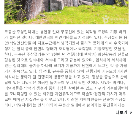
무등산 주상절리대는 용연동 일대 무등산에 있는 육각형 모양의 기둥 바위
가 늘어선 것이다. 대한민국의 천연기념물로 지정되어 있다. 주상절리는 용
암(석영안산암질)이 지표부근에서 냉각되면서 물리적 풍화에 의해 수축되어
생기는 절리 중에 단면의 형태가 오각형이나 육각형의 기둥모양인 것을 말
한다. 무등산 주상절리는 약 7천만 년 전(중생대 백악기) 화산활동의 산물로
형성된 것으로 입석대와 서석대 그리고 규봉에 있으며, 입석대와 서석대에
있는 절리대의 돌기둥 하나의 크기가 지금까지 남한에서 보고된 것 중 가장
커서 주목받고 있다. 입석대, 규봉은 풍화가 많이 진행되어 기둥모양이지만
서석대는 풍화가 덜 진행되어 병풍모양을 하고 있다. 정상을 중심으로 산비
탈에 있는 너덜겅은 이러한 돌기둥이 무너져 쌓인 것이다. 서있는 바위나,
너덜겅들은 암석의 생성과 풍화과정을 살펴볼 수 있고 지구의 기후환경변화
를 모니터링할 수 있는 희귀한 자연유적이므로 학술적·경관적 가치가 매우
크며 빼어난 지질경관을 이루고 있다. 이러한 지형자원들은 단순히 주상절
리대, 너덜지대라는 인식 이외에 무등산 일대에서 살아가는 주민들에게는
또 다른 중요한 의미를 지니고 있다. 무등산의 주상절리대와 너덜지대를 신
더보기 🔽
앙의 대상으로, 때로는 종교적 수행을 하는 장소로 활용하기도 했다.