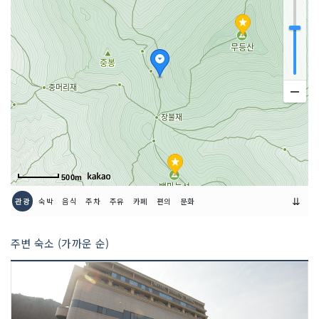
500m
⇊
관광
숙박
음식
주차
주유
카페
편의
문화
주변 숙소 (가까운 순)