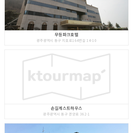
무등파크호텔
광주광역시 동구 지호로164번길 14-10
손길게스트하우스
광주광역시 동구 경양로 362-1