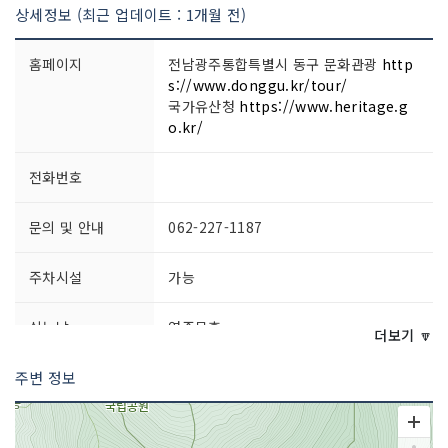
상세정보 (최근 업데이트 : 1개월 전)
홈페이지
전남광주통합특별시 동구 문화관광
http
s://www.donggu.kr/tour/
국가유산청
https://www.heritage.g
o.kr/
전화번호
문의 및 안내
062-227-1187
주차시설
가능
쉬는날
연중무휴
더보기 🔽
주변 정보
이용시간
- 동절기 (11월~3월) 04:00~16:00
- 하절기 (4월~10월) 04:00~17:00