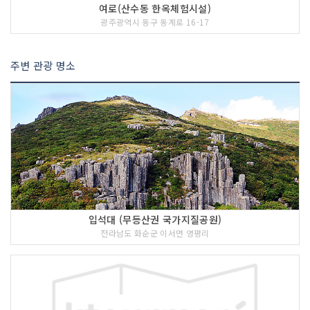
여로(산수동 한옥체험시설)
광주광역시 동구 동계로 16-17
주변 관광 명소
입석대 (무등산권 국가지질공원)
전라남도 화순군 이서면 영평리