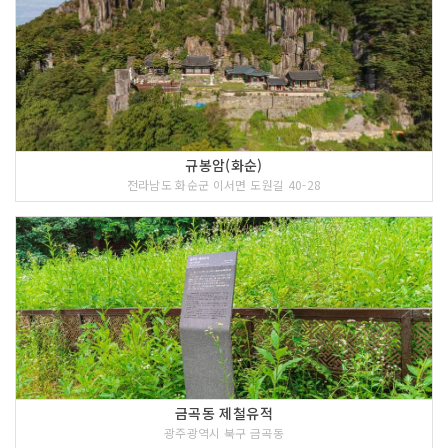
규봉암(화순)
전라남도 화순군 이서면 도원길 40-28
금곡동 제철유적
광주광역시 북구 금곡동