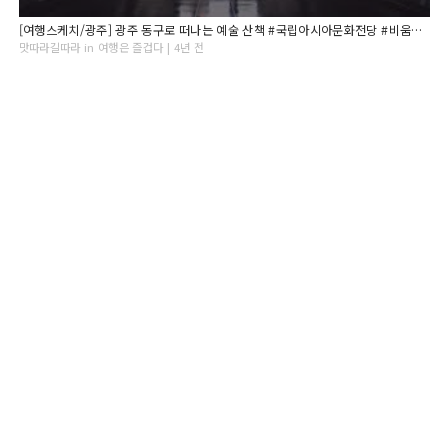
[여행스케치/광주] 광주 동구로 떠나는 예술 산책 #국립아시아문화전당 #비움박물관 #의재미술관 #전일빌딩
맛따라길따라 in 여행은 즐겁다 | 4년 전