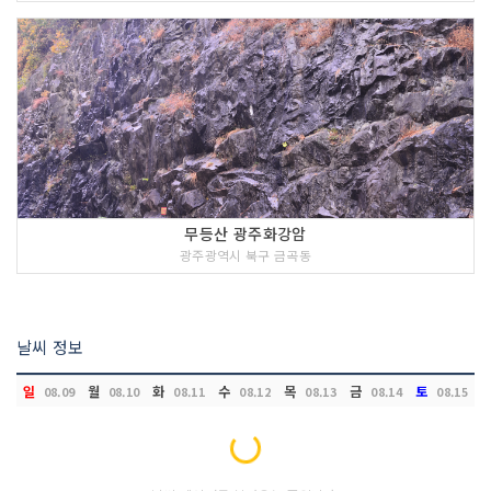
무등산 광주화강암
광주광역시 북구 금곡동
날씨 정보
일
월
화
수
목
금
토
08.09
08.10
08.11
08.12
08.13
08.14
08.15
Loading...