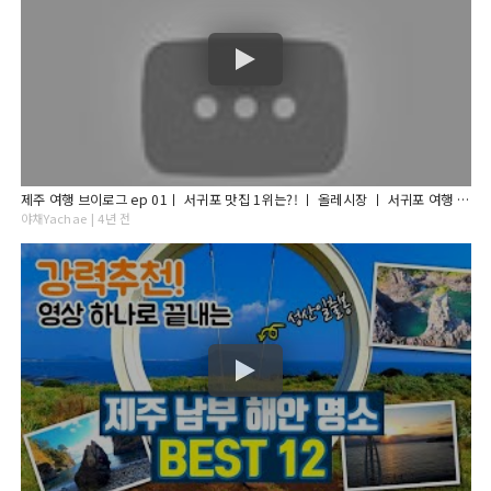
제주 여행 브이로그 ep 01ㅣ 서귀포 맛집 1위는?! ㅣ 올레시장 ㅣ 서귀포 여행 코스 ㅣ 제주여행꿀팁 ㅣ 제주맛집 ㅣ 제주카페 ㅣ 마농치킨 ㅣ 카페브이로그 ㅣ20대 초중반 코디
야채Yachae | 4년 전