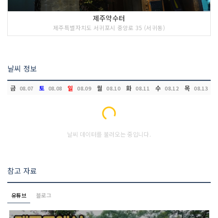
제주약수터
제주특별자치도 서귀포시 중앙로 35 (서귀동)
날씨 정보
금
토
일
월
화
수
목
08.07
08.08
08.09
08.10
08.11
08.12
08.13
Loading...
날씨 데이터를 불러오는 중입니다.
참고 자료
유튜브
블로그