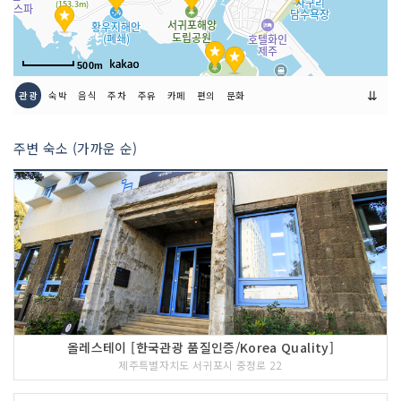
현장 접수: 개인 35,000/인
(20인 이상 단체, 청소년 이하(만 19세),
장애인, 국가유공자 할인 30,000원/인)
500m
⇊
관광
숙박
음식
주차
주유
카페
편의
문화
주변 숙소 (가까운 순)
올레스테이 [한국관광 품질인증/Korea Quality]
제주특별자치도 서귀포시 중정로 22