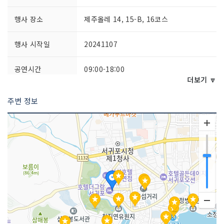
행사 장소
제주올레 14, 15-B, 16코스
행사 시작일
20241107
공연시간
09:00-18:00
더보기 🔽
주최자 정보
제주특별자치도
주변 정보
주최자 연락처
064-762-2190
주관사 정보
(사)제주올레
주관사 연락처
064-762-2190
이용요금
사전 접수: 개인 30,000원/인
(20인 이상 단체, 청소년 이하(만 19세),
장애인, 국가유공자 할인 25,000원/인)