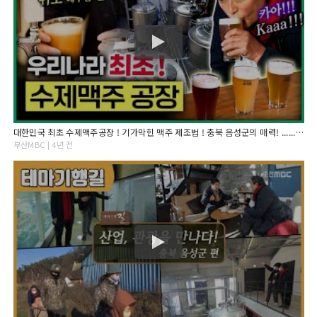
대한민국 최초 수제맥주공장 ! 기가막힌 맥주 제조법 ! 충북 음성군의 매력! ............... [ 최주봉 부산MBC 테마기행길 211230 ]
부산MBC | 4년 전