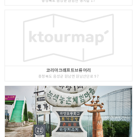
충청북도 음성군 원남면 행치길 17
코리아크래프트브류어리
충청북도 음성군 원남면 원남산단로 97