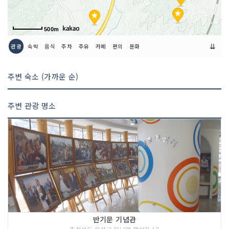
500m
⇊
관광
숙박
음식
주차
주유
카페
편의
문화
주변 숙소 (가까운 순)
주변 관광 명소
반기문 기념관