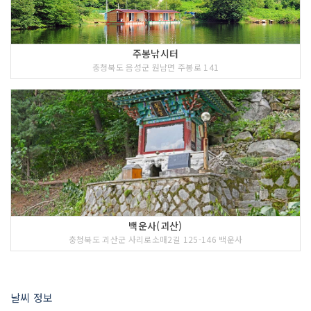
주봉낚시터
충청북도 음성군 원남면 주봉로 141
백운사(괴산)
충청북도 괴산군 사리로소매2길 125-146 백운사
날씨 정보