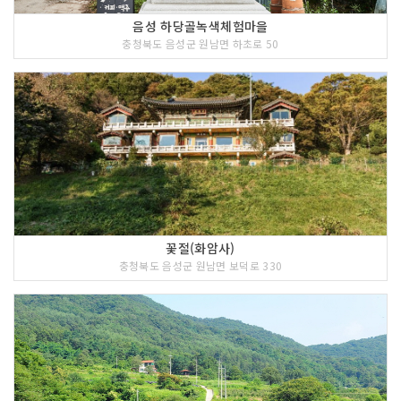
음성 하당골녹색체험마을
충청북도 음성군 원남면 하초로 50
꽃절(화암사)
충청북도 음성군 원남면 보덕로 330