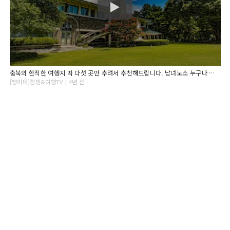
충북의 한적한 여행지 딱 다섯 곳만 추려서 추천해드립니다. 남녀노소 누구나 즐길 수 있는 무장애여행지 Top5
[빵이네]캠핑&여행TV | 4년 전