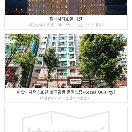
롯데시티호텔 대전
대전광역시 유성구 엑스포로123번길 33 (도룡동)
이안레지던스호텔[한국관광 품질인증/Korea Quality]
대전광역시 서구 둔산로65번길 29