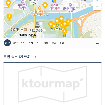
500m
⇊
관광
숙박
음식
주차
주유
카페
편의
문화
주변 숙소 (가까운 순)