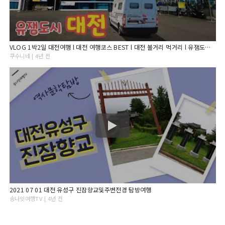
VLOG 1박2일 대전여행 l 대전 여행코스 BEST l 대전 볼거리 먹거리 l 유잼도시 l 유성호텔 l 대전 지하철 여행 l 한밭수목원 l 대전엑스포공원 l 다비드 캠핑카
쿠수니네 | 4년 전
2021 07 01 대전 유성구 진잠향교및주변전경 탐방여행
송나잇여행TV | 4년 전