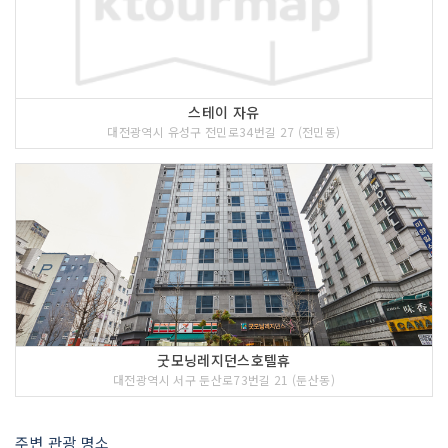
스테이 자유
대전광역시 유성구 전민로34번길 27 (전민동)
굿모닝레지던스호텔휴
대전광역시 서구 둔산로73번길 21 (둔산동)
주변 관광 명소