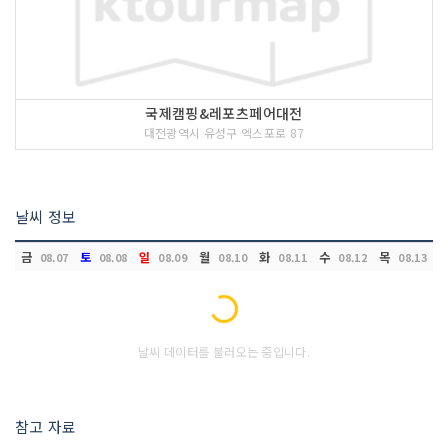
국제캠핑&레포츠페어대전
대전광역시 유성구 엑스포로 87
날씨 정보
금
토
일
월
화
수
목
08.07
08.08
08.09
08.10
08.11
08.12
08.13
Loading...
날씨 데이터를 불러오는 중입니다.
참고 자료