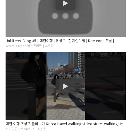
Unfiltered Vlog #5 | 대전여행 | 유성구 | 현지인맛집 | Daejeon | 풋살 |
Yeom’s treat 염스트리트 | 4년 전
대전 여행 유성구 둘러보기 Korea travel walking video street walking HD 4K camera
사이먼쿤SimonKun | 4년 전