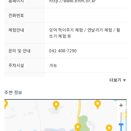
홈페이지
http://www.bhm.or.kr
전화번호
체험안내
잉어 먹이주기 체험 / 연날리기 체험 / 활
쏘기 체험 등
문의 및 안내
041-408-7290
주차시설
가능
쉬는날
매주 월요일※ 단, 월요일이 공휴일인 경
더보기 🔽
우 그 다음날 휴관
주변 정보
이용시간
[3월~10월]- 09:00~18:00[11월~2월]-
09:00~17:00[야간개장]- 하절기 18:00~
22:00- 동절기 17:00~22:00※ 자세한
야간개장 운영일은 연간 운영일정 참고