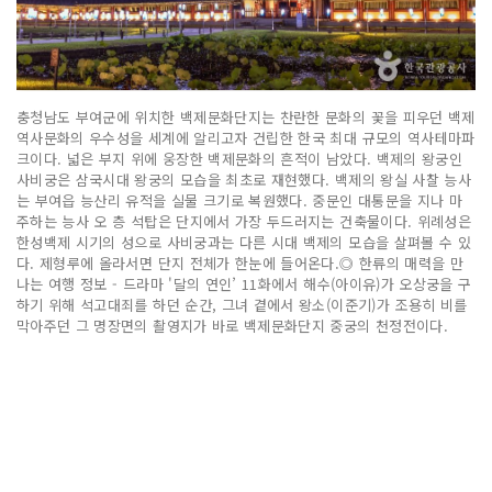
충청남도 부여군에 위치한 백제문화단지는 찬란한 문화의 꽃을 피우던 백제
역사문화의 우수성을 세계에 알리고자 건립한 한국 최대 규모의 역사테마파
크이다. 넓은 부지 위에 웅장한 백제문화의 흔적이 남았다. 백제의 왕궁인
사비궁은 삼국시대 왕궁의 모습을 최초로 재현했다. 백제의 왕실 사찰 능사
는 부여읍 능산리 유적을 실물 크기로 복원했다. 중문인 대통문을 지나 마
주하는 능사 오 층 석탑은 단지에서 가장 두드러지는 건축물이다. 위례성은
한성백제 시기의 성으로 사비궁과는 다른 시대 백제의 모습을 살펴볼 수 있
다. 제형루에 올라서면 단지 전체가 한눈에 들어온다.◎ 한류의 매력을 만
나는 여행 정보 - 드라마 '달의 연인’ 11화에서 해수(아이유)가 오상궁을 구
하기 위해 석고대죄를 하던 순간, 그녀 곁에서 왕소(이준기)가 조용히 비를
막아주던 그 명장면의 촬영지가 바로 백제문화단지 중궁의 천정전이다.