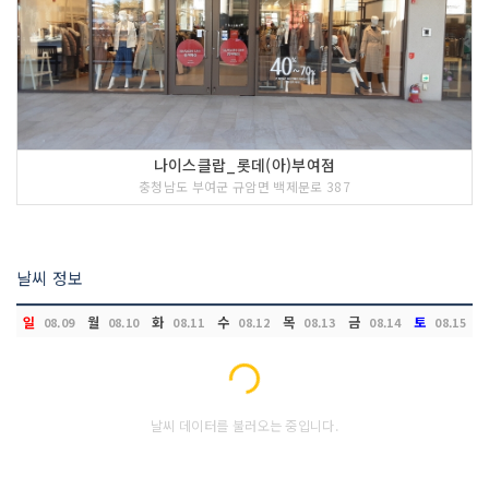
나이스클랍_롯데(아)부여점
충청남도 부여군 규암면 백제문로 387
날씨 정보
일
월
화
수
목
금
토
08.09
08.10
08.11
08.12
08.13
08.14
08.15
Loading...
날씨 데이터를 불러오는 중입니다.