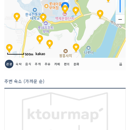
500m
⇊
관광
숙박
음식
주차
주유
카페
편의
문화
주변 숙소 (가까운 순)