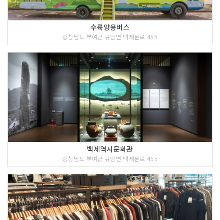
수륙양용버스
충청남도 부여군 규암면 백제문로 455
백제역사문화관
충청남도 부여군 규암면 백제문로 455