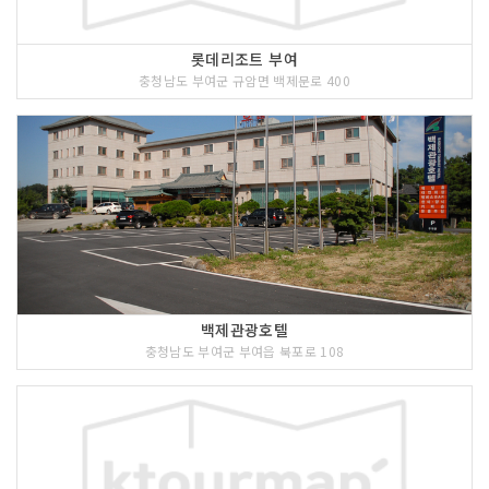
롯데리조트 부여
충청남도 부여군 규암면 백제문로 400
백제관광호텔
충청남도 부여군 부여읍 북포로 108