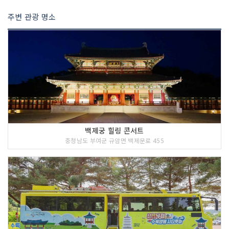
주변 관광 명소
백제궁 힐링 콘서트
충청남도 부여군 규암면 백제문로 455