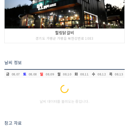
힐링닭갈비
경기도 가평군 가평읍 북한강변로 1083
날씨 정보
금
토
일
월
화
수
목
08.07
08.08
08.09
08.10
08.11
08.12
08.13
Loading...
날씨 데이터를 불러오는 중입니다.
참고 자료