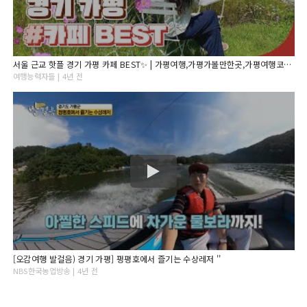
서울 근교 핫플 경기 가평 카페 BEST✨ | 가평여행,가평가볼만한곳,가평여행코스,경기도가볼만한곳, 서울근교가볼만한곳,가평카페,서울근교드라이브,서울근교카페,경기도카페,가평데이트
여행능력자들 | 4년 전
[오감여행 발걸음) 경기 가평] 펑평호에서 즐기는 수상레저 ''
NBS한국농업방송 | 4년 전