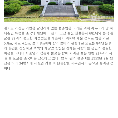
경기도 가평군 가평읍 달전리에 있는 현충탑은 나라를 위해 싸우다가 단 하
나뿐인 목숨을 조국의 재단에 바친 이 고장 출신 전몰용사 681위와 순직 경
찰관 33위의 숭고한 희생정신을 계승하기 위하여 세운 것으로 탑은 가로
5.8m, 세로 4.1m, 높이 8m이며 탑의 높이와 분향대로 오르는 8계단은 8
개 읍면을 상징하고 백색의 화강암 탑신은 평화를 사랑하는 군민의 순결한
마음을 나타내며 중앙의 청동제 불꽃은 탑에 새겨진 젊은 연령 714위의 꺼
질 줄 모르는 조국애를 상징하고 있다. 탑 뒤 편의 현충비는 1959년 7월 평
창읍 하리 34번지에 세웠던 것을 이 현충탑을 세우면서 이곳으로 옮겨진 것
이다.