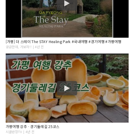
[가평] 더 스테이 The STAY Healing Park #국내여행 #경기여행 #가평여행
궁금한데, 가보자!! | 4년 전
가평여행 강추ㆍ경기둘레길 25코스
시골반장TV | 4년 전