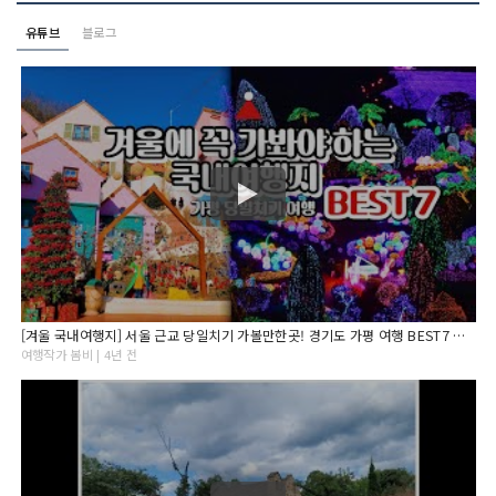
유튜브
블로그
[겨울 국내여행지] 서울 근교 당일치기 가볼만한곳! 경기도 가평 여행 BEST7 아침고요수목원/오색별빛정원전
여행작가 봄비 | 4년 전