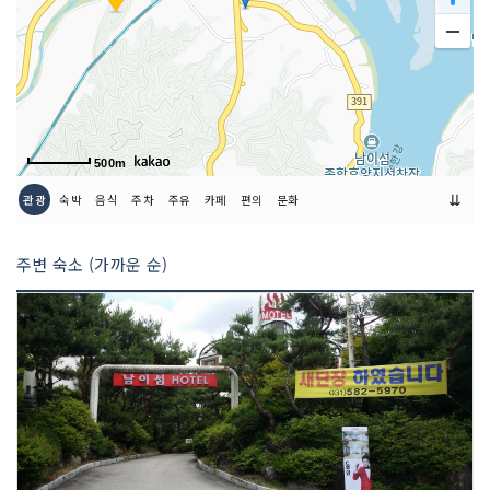
500m
⇊
관광
숙박
음식
주차
주유
카페
편의
문화
주변 숙소 (가까운 순)