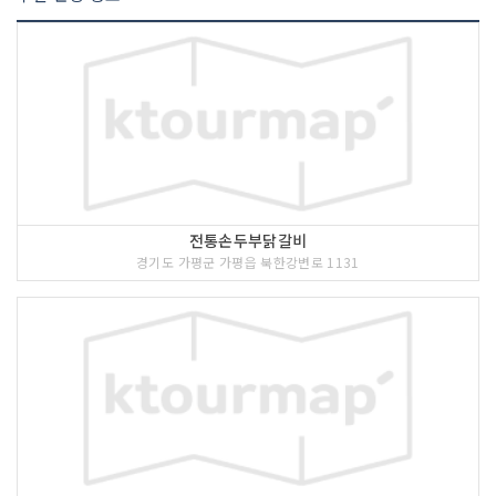
전통손두부닭갈비
경기도 가평군 가평읍 북한강변로 1131