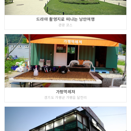
드라마 촬영지로 떠나는 낭만여행
관광 코스
가평역레져
경기도 가평군 가평읍 달전리