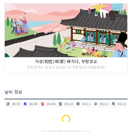
지성(知性)애(愛) 빠지다, 부평향교
인천광역시 계양구 향교로 19 부평향교(지정문화재)
날씨 정보
금
토
일
월
화
수
목
08.07
08.08
08.09
08.10
08.11
08.12
08.13
Loading...
날씨 데이터를 불러오는 중입니다.