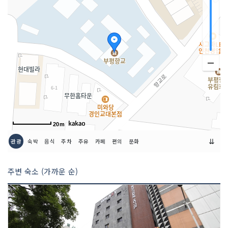
20m
⇊
관광
숙박
음식
주차
주유
카페
편의
문화
주변 숙소 (가까운 순)