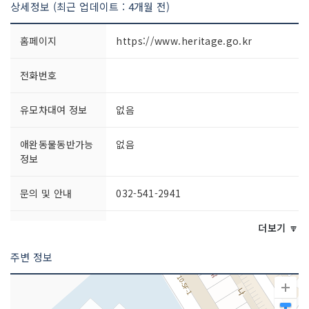
상세정보 (최근 업데이트 : 4개월 전)
홈페이지
https://www.heritage.go.kr
전화번호
유모차대여 정보
없음
애완동물동반가능
없음
정보
문의 및 안내
032-541-2941
주차시설
가능
더보기 🔽
주변 정보
쉬는날
매주 일요일
이용시간
09:00~18:00