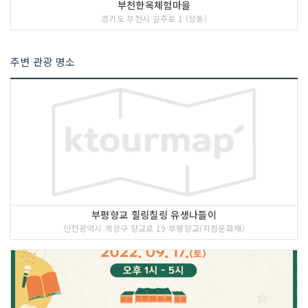
부천한옥체험마을
경기도 부천시 길주로 1 (상동)
주변 관광 명소
부평향교 힐링칠링 유생나들이
인천광역시 계양구 향교로 19 부평향교(지정문화재)