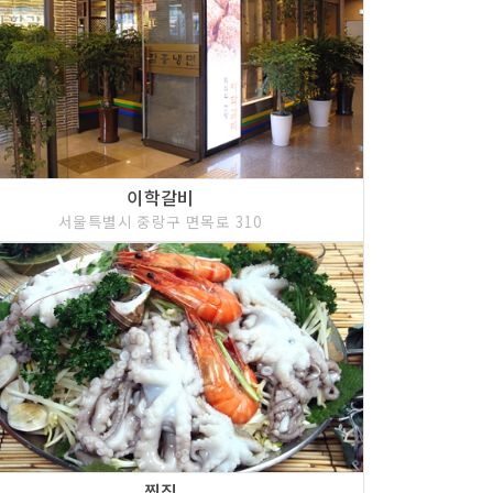
이학갈비
서울특별시 중랑구 면목로 310
찜집