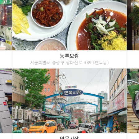
농부보쌈
서울특별시 중랑구 용마산로 389 (면목동)
면목시장