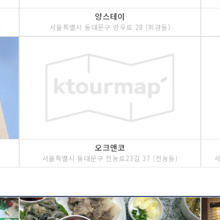
양스테이
l
서울특별시 동대문구 망우로 28 (휘경동)
오크앤코
서울특별시 동대문구 전농로23길 37 (전농동)
서