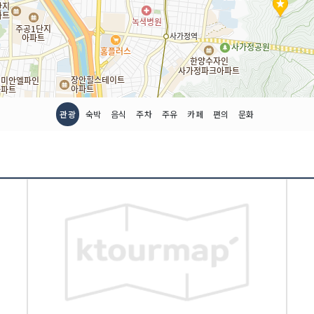
관광
숙박
음식
주차
주유
카페
편의
문화