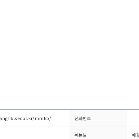
anglib.seoul.kr/mmlib/
전화번호
쉬는날
매월