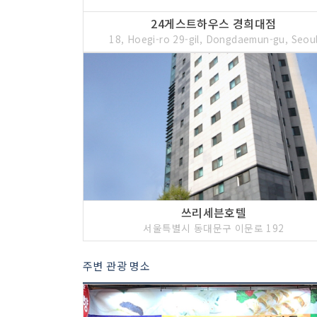
24게스트하우스 경희대점
18, Hoegi-ro 29-gil, Dongdaemun-gu, Seou
쓰리세븐호텔
서울특별시 동대문구 이문로 192
주변 관광 명소