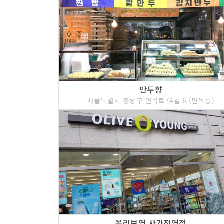
만두향
서울특별시 중랑구 면목로74길 6 (면목동)
올리브영 사가정역점