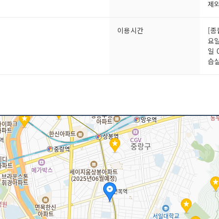
제외
이용시간
[종
요일
일 
습실