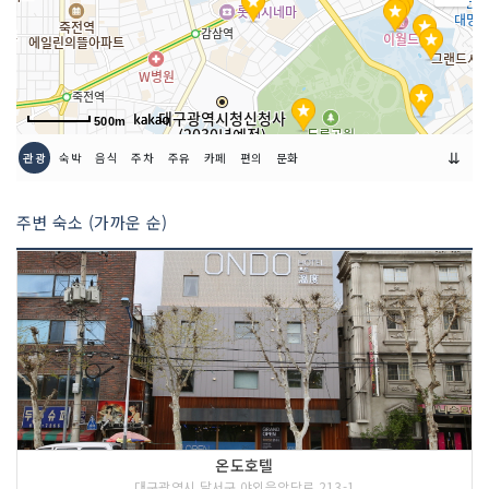
500m
⇊
관광
숙박
음식
주차
주유
카페
편의
문화
주변 숙소 (가까운 순)
온도호텔
대구광역시 달서구 야외음악당로 213-1