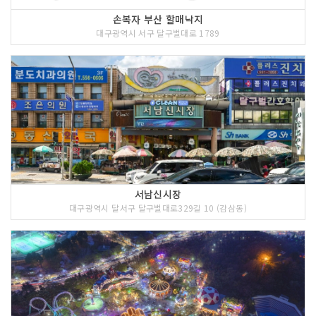
손복자 부산 할매낙지
대구광역시 서구 달구벌대로 1789
서남신시장
대구광역시 달서구 달구벌대로329길 10 (감삼동)