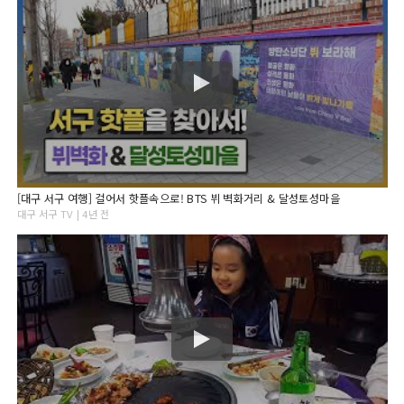
[대구 서구 여행] 걸어서 핫플속으로! BTS 뷔 벽화거리 & 달성토성마을
대구 서구 TV | 4년 전