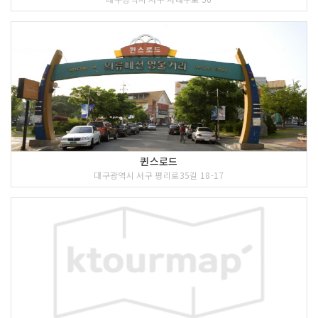
퀸스로드
대구광역시 서구 평리로35길 18-17