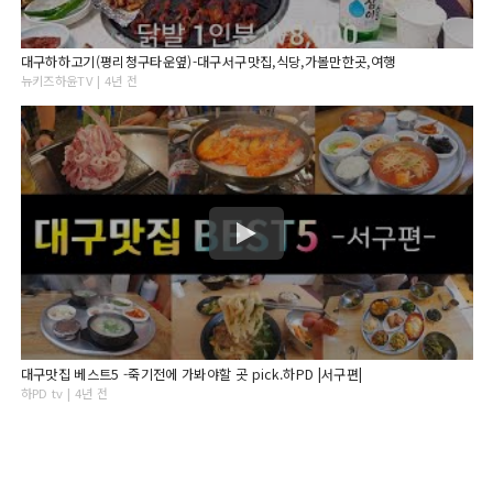
대구하하고기(평리청구타운옆)-대구서구맛집,식당,가볼만한곳,여행
뉴키즈하윤TV | 4년 전
대구맛집 베스트5 -죽기전에 가봐야할 곳 pick.하PD |서구편|
하PD tv | 4년 전