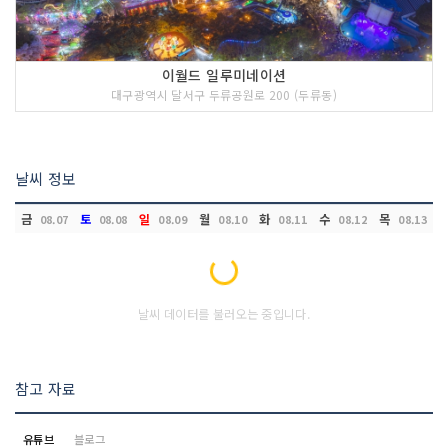
이월드 일루미네이션
대구광역시 달서구 두류공원로 200 (두류동)
날씨 정보
금
토
일
월
화
수
목
08.07
08.08
08.09
08.10
08.11
08.12
08.13
Loading...
날씨 데이터를 불러오는 중입니다.
참고 자료
유튜브
블로그