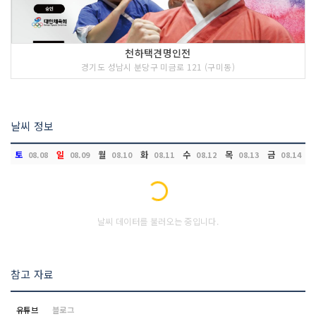
천하택견명인전
경기도 성남시 분당구 미금로 121 (구미동)
날씨 정보
토
일
월
화
수
목
금
08.08
08.09
08.10
08.11
08.12
08.13
08.14
Loading...
날씨 데이터를 불러오는 중입니다.
참고 자료
유튜브
블로그