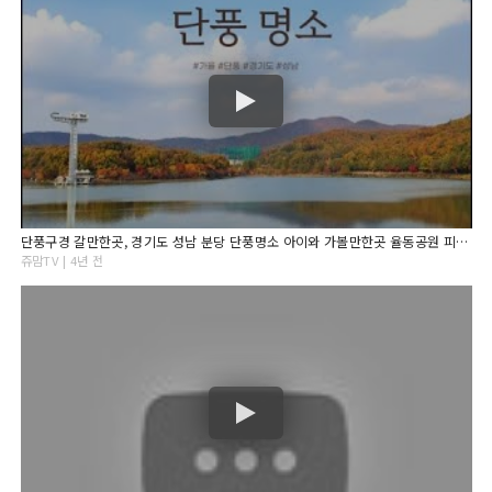
단풍구경 갈만한곳, 경기도 성남 분당 단풍명소 아이와 가볼만한곳 율동공원 피크닉
쥬맘TV | 4년 전