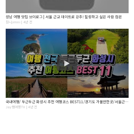
성남 여행 맛집 브이로그 | 서울 근교 데이트로 강추! 힐링하고 싶은 사람 컴온
짐니jimni | 4년 전
국내여행/ 두근두근 화성시 추천 여행코스 BEST11/경기도 가볼만한곳/서울근교 가볼만한곳/ 8월추천여행지 /9월추천여행지/당일치기 국내여행
Jay쌤여행TV | 4년 전