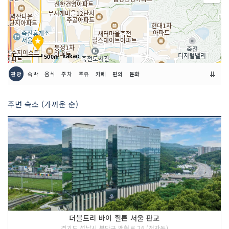
500m
⇊
관광
숙박
음식
주차
주유
카페
편의
문화
주변 숙소 (가까운 순)
더블트리 바이 힐튼 서울 판교
경기도 성남시 분당구 백현로 26 (정자동)