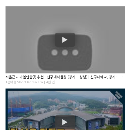
서울근교 가볼만한곳 추천 - 신구대식물원 (경기도 성남) | 신구대학교, 경기도 여행, 수목원, 꽃 구경, 수국, 1분여행
1분여행 Short Korea Tra | 4년 전