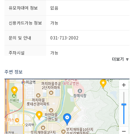
유모차대여 정보
없음
신용카드가능 정보
가능
문의 및 안내
031-713-2002
주차시설
가능
더보기 🔽
예약안내
전화 문의 031-713-2002
주변 정보
홈페이지
http://www.ski-board.co.k
r
쉬는날
매주 월요일
이용시간
- 평일 10:00~21:00
- 주말 09:00~18:00 (휴게시간 13:00~1
4:00)