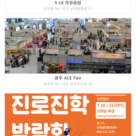
5·18 자유공원
취사용품 여부
광주광역시 서구 상무평화로 13
테이블 여부
O
드라이기 여부
O
객실크기(평방미터)
29
※ 위 정보는 2026년 05월에 작성된 정보로 해당 숙박시설 이
용 요금이 수시로 변동됨에 따라 이용요금 및 기타 자세한 사항
은 홈페이지 참조 요망
광주 ACE Fair
Junior Suite
광주광역시 서구 상무누리로 30