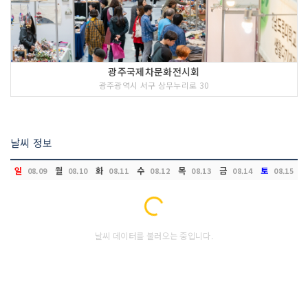
객실크기(평)
14
객실수
4
기준인원
2
광주국제차문화전시회
광주광역시 서구 상무누리로 30
최대인원
3
비수기 주중 최소
0
날씨 정보
비수기 주말 최소
0
성수기 주중 최소
0
일
월
화
수
목
금
토
08.09
08.10
08.11
08.12
08.13
08.14
08.15
성수기 주말 최소
0
Loading...
목욕시설 여부
O
날씨 데이터를 불러오는 중입니다.
욕조 여부
O
홈시어터 여부
에어컨 여부
O