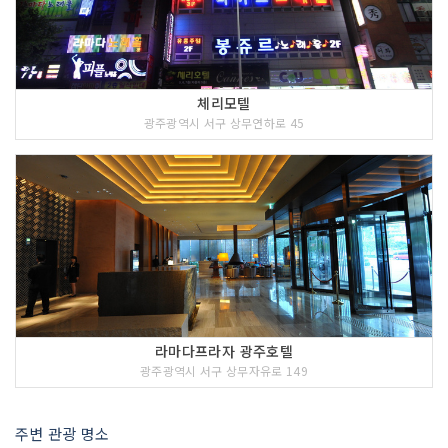
체리모텔
광주광역시 서구 상무연하로 45
객실크기(평)
9
객실수
131
기준인원
2
최대인원
3
라마다프라자 광주호텔
광주광역시 서구 상무자유로 149
비수기 주중 최소
0
비수기 주말 최소
0
주변 관광 명소
성수기 주중 최소
0