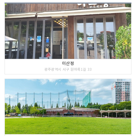
성수기 주말 최소
0
목욕시설 여부
O
욕조 여부
O
홈시어터 여부
에어컨 여부
O
이산정
TV 여부
O
광주광역시 서구 원마륵1길 33
PC 여부
케이블설치 여부
O
인터넷 여부
O
냉장고 여부
O
세면도구 여부
O
소파 여부
O