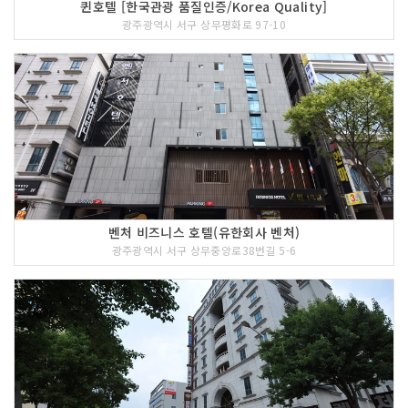
퀸호텔 [한국관광 품질인증/Korea Quality]
에어컨 여부
O
광주광역시 서구 상무평화로 97-10
TV 여부
O
PC 여부
케이블설치 여부
O
인터넷 여부
O
냉장고 여부
O
세면도구 여부
O
벤처 비즈니스 호텔(유한회사 벤처)
소파 여부
O
광주광역시 서구 상무중앙로38번길 5-6
취사용품 여부
테이블 여부
O
드라이기 여부
O
객실크기(평방미터)
28