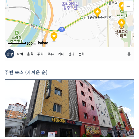
객실크기(평)
8
객실수
60
500m
기준인원
2
⇊
관광
숙박
음식
주차
주유
카페
편의
문화
최대인원
3
비수기 주중 최소
0
주변 숙소 (가까운 순)
비수기 주말 최소
0
성수기 주중 최소
0
성수기 주말 최소
0
목욕시설 여부
O
욕조 여부
O
홈시어터 여부