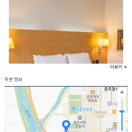
/ Executive Suite / Grand Suite / Ko
rean Suite / Presidential Suite
규모
대지면적 11,566㎡ 3,498평건물면적 3
1,234㎡ 9,448평 (10층)
식음료장 여부
O
휘트니스 센터 여
O
부
더보기 🔽
주변 정보
사우나실 여부
O
세미나실 여부
O
스포츠 시설 여부
O
부대시설 (기타)
세미나실 / 스포츠시설 / 사우나실 / 휘트
니스센터