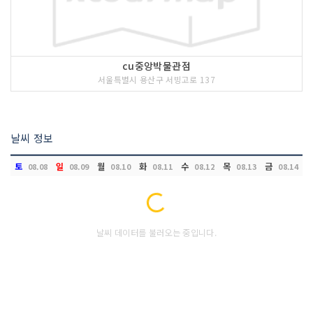
cu중앙박물관점
서울특별시 용산구 서빙고로 137
날씨 정보
토
일
월
화
수
목
금
08.08
08.09
08.10
08.11
08.12
08.13
08.14
Loading...
날씨 데이터를 불러오는 중입니다.