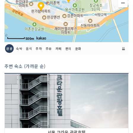
500m
⇊
관광
숙박
음식
주차
주유
카페
편의
문화
주변 숙소 (가까운 순)
서울 크라운 관광호텔