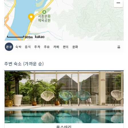
500m
⇊
관광
숙박
음식
주차
주유
카페
편의
문화
주변 숙소 (가까운 순)
몬스마리