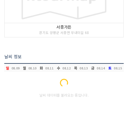
서종가든
경기도 양평군 서종면 무내미길 68
날씨 정보
일
월
화
수
목
금
토
08.09
08.10
08.11
08.12
08.13
08.14
08.15
Loading...
날씨 데이터를 불러오는 중입니다.