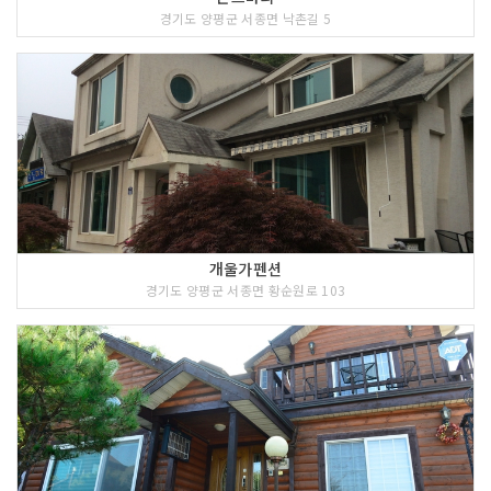
경기도 양평군 서종면 낙촌길 5
개울가펜션
경기도 양평군 서종면 황순원로 103