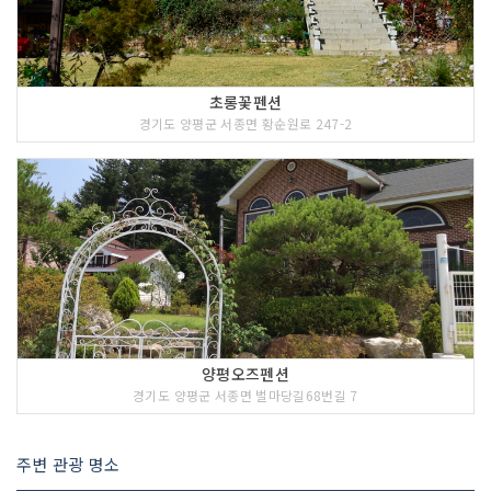
초롱꽃펜션
경기도 양평군 서종면 황순원로 247-2
양평오즈펜션
경기도 양평군 서종면 벌마당길68번길 7
주변 관광 명소