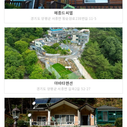
메종드씨엘
경기도 양평군 서종면 황순원로238번길 11-5
아바타펜션
경기도 양평군 서종면 길곡2길 52-27