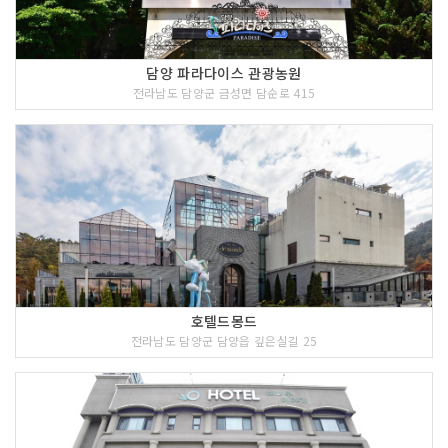
담양 파라다이스 관광농원
전라남도 담양군 금성면 담순로 415
호텔드몽드
전라남도 담양군 담양읍 깊은실길 25