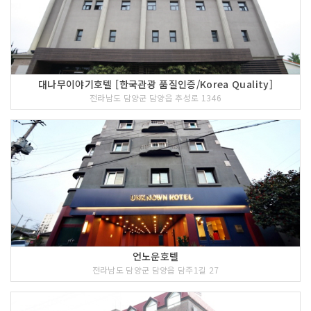
대나무이야기호텔 [한국관광 품질인증/Korea Quality]
전라남도 담양군 담양읍 추성로 1346
언노운호텔
전라남도 담양군 담양읍 담주1길 27