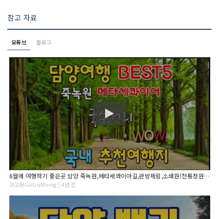
참고 자료
유튜브
블로그
6월에 여행하기 좋은곳 담양 죽녹원,메타세콰이아길,관방제림,소쇄원(전통정원),국수거리 담양 BEST 5 TRAVEL VIDEO,SOUTH KOREA
고고몽GoGoMong | 4년 전