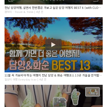
전남 담양여행, 살면서 한번쯤은 가보고 싶은 담양 여행지 BEST 6 (with CLOVA Dubbing)
갬덕이 - Travel & Trekk | 4년 전
11월 꼭 가보셔야 하는 여행지 전남 담양 & 화순 여행코스 13곳 가을을 만끽할 수 있는 풍경이 가득합니다. 관방제림 메타쉐콰이어길 메타프로방스 죽녹원 세량지 국화동산
일상이 여행 Everyday trav | 4년 전