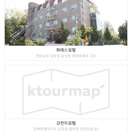
파레스모텔
전라남도 담양군 담양읍 죽향문화로 200
강천각모텔
전북특별자치도 순창군 팔덕면 강천산길 85