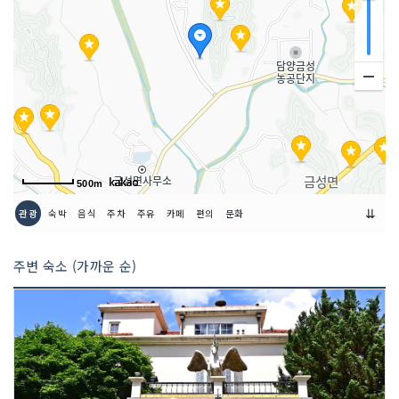
500m
⇊
관광
숙박
음식
주차
주유
카페
편의
문화
주변 숙소 (가까운 순)