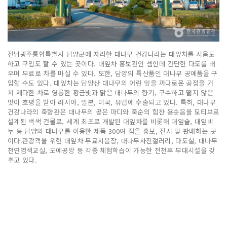
전남광주통합특별시 담양군에 자리한 대나무 건강나라는 대잎차를 시음도
하고 구입도 할 수 있는 곳이다. 대잎차 홍보관인 셈인데 간단한 다도를 배
우며 무료로 차를 마실 수 있다. 또한, 담양의 특산품인 대나무 공예품을 구
입할 수도 있다. 대잎차는 담양산 대나무의 어린 잎을 까다로운 공정을 거
쳐 제다한 차로 영롱한 황금빛과 맑은 대나무의 향기, 구수하고 떫지 않은
맛이 호평을 받아 러시아, 일본, 미국, 유럽에 수출되고 있다. 특히, 대나무
건강나라의 죽향관은 대나무의 곧은 마디와 죽순의 힘찬 용솟음을 모티브로
설계된 백색 건물로, 세계 최초로 개발된 대잎차를 비롯해 대잎술, 대잎비
누 등 담양의 대나무를 이용한 제품 300여 점을 홍보, 전시 및 판매하는 곳
이다.관광객을 위한 대잎차 무료시음장, 대나무사진갤러리, 다도실, 대나무
천연염색교실, 도예공방 등 각종 체험학습이 가능한 전천후 부대시설을 갖
추고 있다.