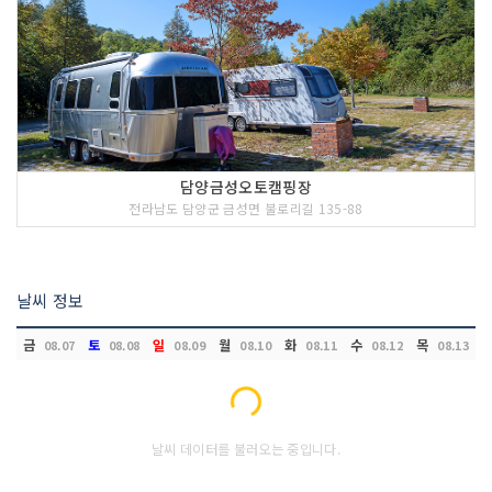
담양금성오토캠핑장
전라남도 담양군 금성면 불로리길 135-88
날씨 정보
금
토
일
월
화
수
목
08.07
08.08
08.09
08.10
08.11
08.12
08.13
Loading...
날씨 데이터를 불러오는 중입니다.