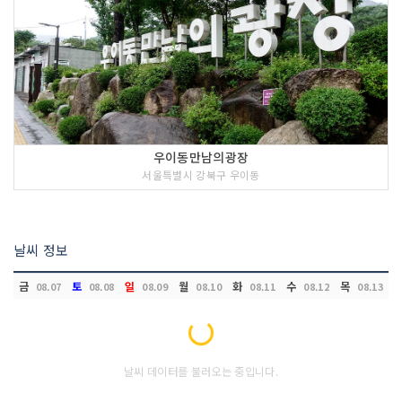
우이동만남의광장
서울특별시 강북구 우이동
날씨 정보
금
토
일
월
화
수
목
08.07
08.08
08.09
08.10
08.11
08.12
08.13
Loading...
날씨 데이터를 불러오는 중입니다.