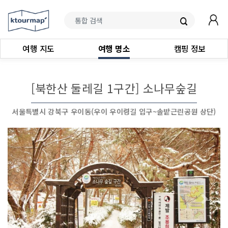
여행 지도
여행 명소
캠핑 정보
[북한산 둘레길 1구간] 소나무숲길
서울특별시 강북구 우이동(우이 우이령길 입구~솔밭근린공원 상단)