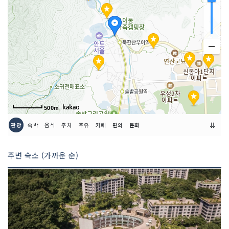
500m
⇊
관광
숙박
음식
주차
주유
카페
편의
문화
주변 숙소 (가까운 순)