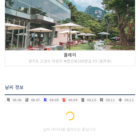
플레이
경기도 고양시 덕양구 북한산로368번길 89 (효자동)
날씨 정보
목
금
토
일
월
화
수
08.06
08.07
08.08
08.09
08.10
08.11
08.12
Loading...
날씨 데이터를 불러오는 중입니다.