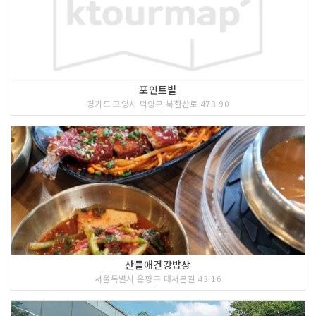
포인트빌
경기도 고양시 덕양구 북한산로 473-90
산들애건강밥상
서울특별시 은평구 대서문길 43-16