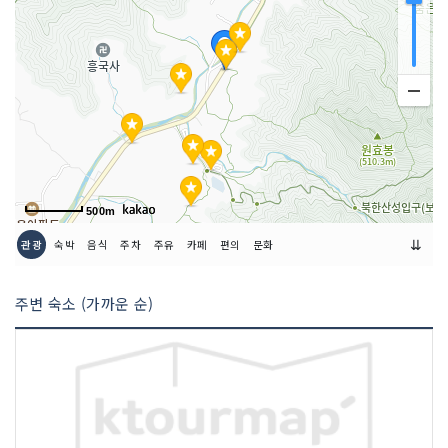
500m
⇊
관광
숙박
음식
주차
주유
카페
편의
문화
주변 숙소 (가까운 순)