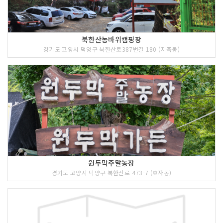
북한산농바위캠핑장
경기도 고양시 덕양구 북한산로387번길 180 (지축동)
원두막주말농장
경기도 고양시 덕양구 북한산로 473-7 (효자동)