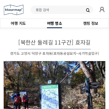
여행 지도
여행 명소
캠핑 정보
[북한산 둘레길 11구간] 효자길
경기도 고양시 덕양구 효자동(효자동공설묘지~사기막골입구)