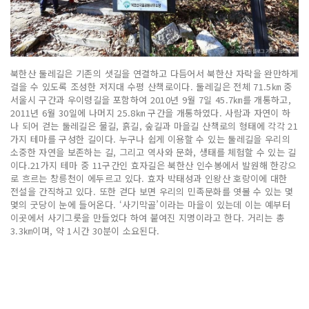
북한산 둘레길은 기존의 샛길을 연결하고 다듬어서 북한산 자락을 완만하게
걸을 수 있도록 조성한 저지대 수평 산책로이다. 둘레길은 전체 71.5㎞ 중
서울시 구간과 우이령길을 포함하여 2010년 9월 7일 45.7㎞를 개통하고,
2011년 6월 30일에 나머지 25.8㎞ 구간을 개통하였다. 사람과 자연이 하
나 되어 걷는 둘레길은 물길, 흙길, 숲길과 마을길 산책로의 형태에 각각 21
가지 테마를 구성한 길이다. 누구나 쉽게 이용할 수 있는 둘레길을 우리의
소중한 자연을 보존하는 길, 그리고 역사와 문화, 생태를 체험할 수 있는 길
이다.21가지 테마 중 11구간인 효자길은 북한산 인수봉에서 발원해 한강으
로 흐르는 창릉천이 에두르고 있다. 효자 박태성과 인왕산 호랑이에 대한
전설을 간직하고 있다. 또한 걷다 보면 우리의 민족문화를 엿볼 수 있는 몇
몇의 굿당이 눈에 들어온다. ‘사기막골’이라는 마을이 있는데 이는 예부터
이곳에서 사기그릇을 만들었다 하여 붙여진 지명이라고 한다. 거리는 총
3.3㎞이며, 약 1시간 30분이 소요된다.