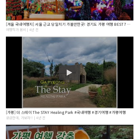
[겨울 국내여행지] 서울 근교 당일치기 가볼만한곳! 경기도 가평 여행 BEST7 아침고요수목원/오색별빛정원전
여행작가 봄비 | 4년 전
[가평] 더 스테이 The STAY Healing Park #국내여행 #경기여행 #가평여행
궁금한데, 가보자!! | 4년 전