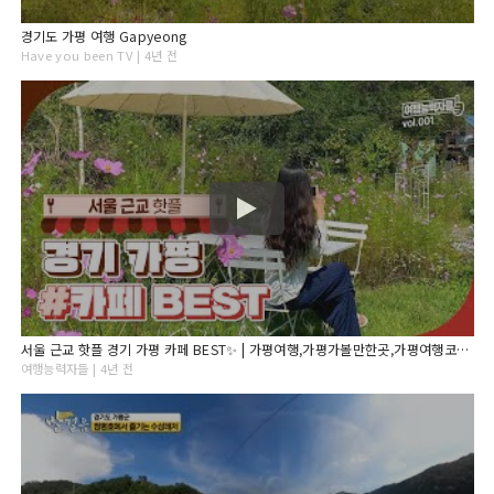
경기도 가평 여행 Gapyeong
Have you been TV | 4년 전
서울 근교 핫플 경기 가평 카페 BEST✨ | 가평여행,가평가볼만한곳,가평여행코스,경기도가볼만한곳, 서울근교가볼만한곳,가평카페,서울근교드라이브,서울근교카페,경기도카페,가평데이트
여행능력자들 | 4년 전