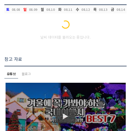
토
일
월
화
수
목
금
08.08
08.09
08.10
08.11
08.12
08.13
08.14
Loading...
날씨 데이터를 불러오는 중입니다.
참고 자료
유튜브
블로그