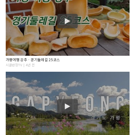
가평여행 강추ㆍ경기둘레길 25코스
시골반장TV | 4년 전