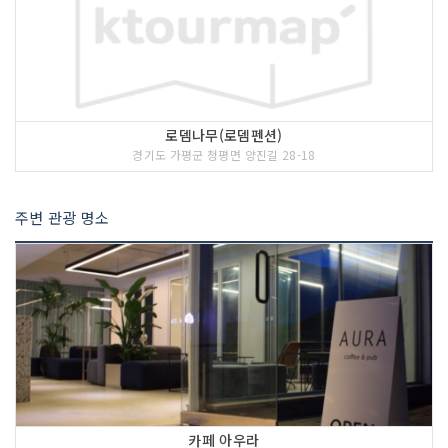
로뎀나무(로뎀펜션)
경기도 가평군 청평면 양진길 28-18
주변 관광 명소
카페 아우라