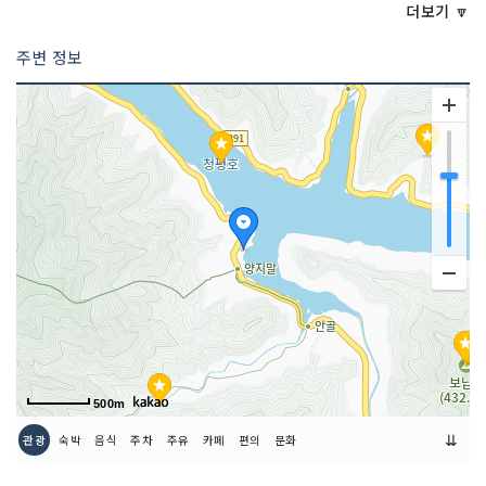
더보기 🔽
예약안내
네이버 이지서프에서 예약 또는 전화 157
주변 정보
7-4290 예약
쉬는날
연중무휴, 사전 예약
이용시간
07:00~20:00
500m
⇊
관광
숙박
음식
주차
주유
카페
편의
문화