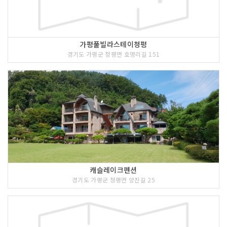
가평풀빌라스테이청평
경기도 가평군 청평면 호명리길 151
캐슬레이크펜션
경기도 가평군 청평면 양진길 25