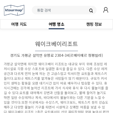
여행 지도
여행 명소
캠핑 정보
웨이크베이리조트
경기도 가평군 설악면 유명로 2304-34(르메이에르 청평빌라)
가평군 설악면에 위치한 웨이크베이 리조트는 대규모 부지 위에 조성된 레
저시설로 각종 수상 스포츠와 달콤한 휴식을 즐길 수 있다. 다른 수상 레저
공간과 다르게 먼저 눈에 띄는 건 고급스럽고 럭셔리한 요트들과 제트스키
들이다.요트나 제트스키를 맡겨놓은 사람들이 많기 때문이다. 규모가 커서
인지 원하는 활동을 오랜 대기시간 없이 바로 배우거나 탑승할 수 있다. 휴
식시간에는 강가에 늘어선 리조트에 가서 식사와 휴식 후 다시 물놀이를 즐
길 수 있다.요트를 대여해서 강변과 산들을 둘러보고, 물에 들어가 놀기도
하면 일반 수상레저나 계곡, 바다에서의 물놀이와는 다른 기분을 느낄 수
있을 것이다.또한 이곳에서는 수상스키, 웨이크보드, 제트스키 등의 강습도
해주고 다양한 물놀이 기구를 타면서 시원하고 상쾌한 여름을 보낼 수 있
다.웨이크베이 리조트 2층은 요트에서의 선상 파티장처럼 꾸며 놓아서 편안