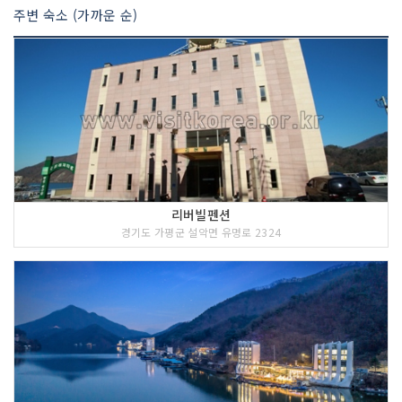
주변 숙소 (가까운 순)
리버빌펜션
경기도 가평군 설악면 유명로 2324