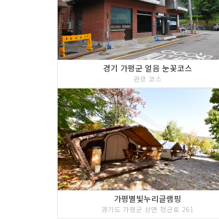
경기 가평군 얼음 눈꽃코스
관광 코스
가평별빛누리글램핑
경기도 가평군 상면 청군로 261