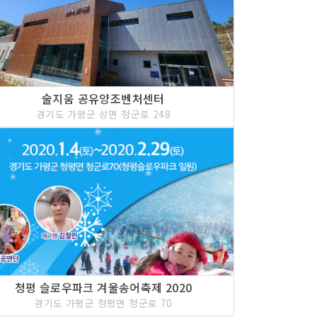
술지움 공유양조벤처센터
경기도 가평군 상면 청군로 248
청평 슬로우파크 겨울송어축제 2020
경기도 가평군 청평면 청군로 70