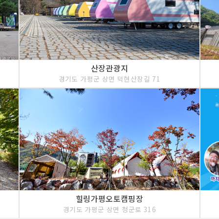
산장관광지
경기도 가평군 상면 덕현산장길 71
힐링가평오토캠핑장
경기도 가평군 상면 청군로 316