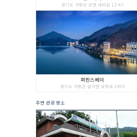
경기도 가평군 상면 새터길 12-47
퍼핀스베이
경기도 가평군 설악면 유명로 2450
주변 관광 명소