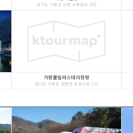
경기도 가평군 상면 수목원로 300
가평풀빌라스테이청평
경기도 가평군 청평면 호명리길 151