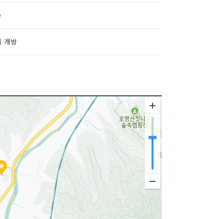
능
시 개방