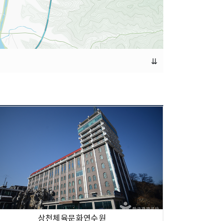
⇊
상천체육문화연수원