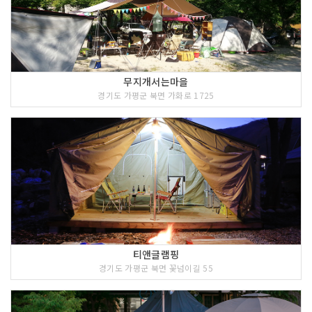
무지개서는마을
경기도 가평군 북면 가화로 1725
티앤글램핑
경기도 가평군 북면 꽃넘이길 55