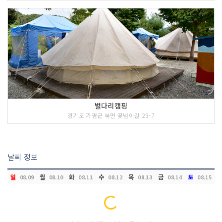
별다리캠핑
경기도 가평군 북면 꽃넘이길 23-7
날씨 정보
일
월
화
수
목
금
토
08.09
08.10
08.11
08.12
08.13
08.14
08.15
Loading...