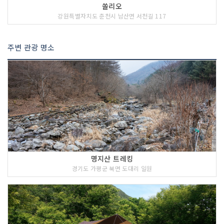
쏠리오
강원특별자치도 춘천시 남산면 서천길 117
주변 관광 명소
명지산 트레킹
경기도 가평군 북면 도대리 일원