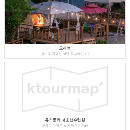
오하브
경기도 가평군 북면 꽃넘이길 43
유스토리 청소년수련원
경기도 가평군 북면 백둔로 246