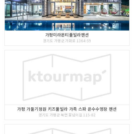
가평미라몬티풀빌라펜션
경기도 가평군 가화로 1364-59
가평 가둘기정원 키즈풀빌라 가족 스파 온수수영장 펜션
경기도 가평군 북면 꽃넘이길 115-82