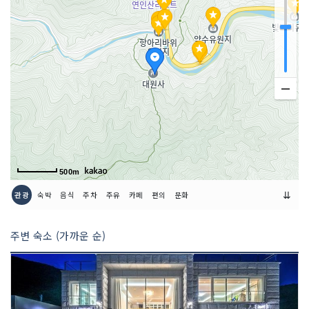
500m
⇊
관광
숙박
음식
주차
주유
카페
편의
문화
주변 숙소 (가까운 순)