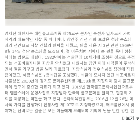
명지산 대원사는 대한불교조계종 제25교구 본사인 봉선사 밀사로서 가평
지역의 대표적인 사찰 중 하나이다. 창건주 김선 심화 보살은 청담 큰스님
과의 선연으로 사찰 건립의 원력을 세웠고, 원을 세운 지 3년 만인 1969년
9월 14일 청담 큰스님을 모셨으며, 절 이름처럼 저마다 큰 원을 품어 성취
하라는 법문도 내렸다. 1982년에는 석굴전에 10세기에 조성된 것으로 추정
되는 석조비로자나불 좌상을 안치했고 대원사는 창건 이래 대덕들이 주석하
면서 절을 가꾸고 법을 널리 가르쳤다. 자항스님과 청우스님은 창건에 직접
참여했고, 혜광스님은 7층석탑을 조성했다. 석굴에 모셔져 있던 석조비로자
나불상은 2010년에 경기도 문화유산자료 제158호로 지정되어 당시 불교문
화의 연구에 중요한 자료가 되고 있다. 2015년 한국불교문화사업단으로부
터 템플스테이 운영사찰로 지정받아 한국의 불교문화를 알리고, 힐링의 기
회를 제공하는 역할을 하고 있다. 문화체육관광부는 2016년 12월 26일 역
사적 가치를 인정하여 전통사찰 제107호로 지정하였으며, 해오름당에서 맞
이하는 신비로운 일출은 모든 이들에게 오래도록 기억에 남을 만한 강한 인
상을 주고 있다.
더보기 🔽