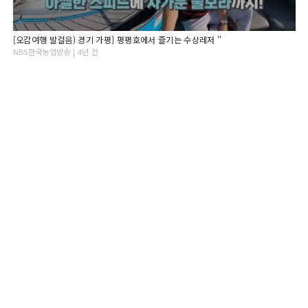
[오감여행 발걸음) 경기 가평] 펑평호에서 즐기는 수상레저 ''
NBS한국농업방송 | 4년 전