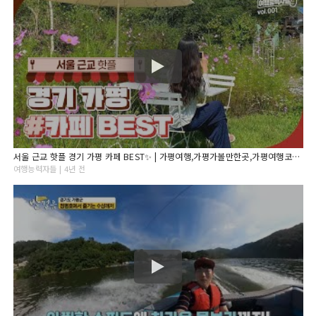
서울 근교 핫플 경기 가평 카페 BEST✨ | 가평여행,가평가볼만한곳,가평여행코스,경기도가볼만한곳, 서울근교가볼만한곳,가평카페,서울근교드라이브,서울근교카페,경기도카페,가평데이트
여행능력자들 | 4년 전