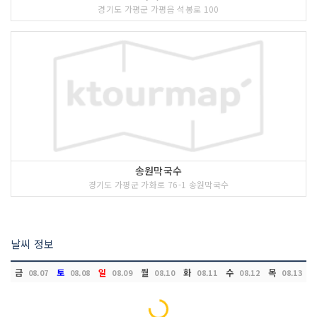
경기도 가평군 가평읍 석봉로 100
송원막국수
경기도 가평군 가화로 76-1 송원막국수
날씨 정보
금
토
일
월
화
수
목
08.07
08.08
08.09
08.10
08.11
08.12
08.13
Loading...