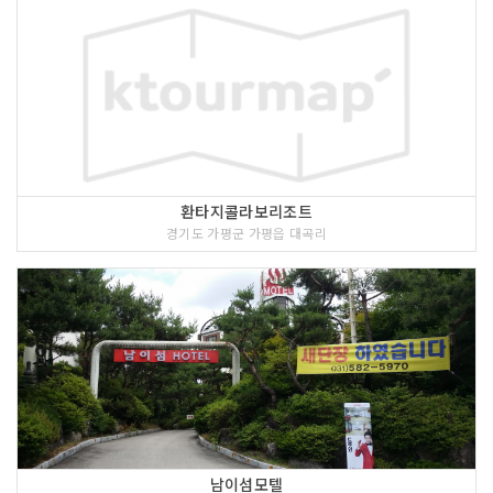
환타지콜라보리조트
경기도 가평군 가평읍 대곡리
남이섬모텔