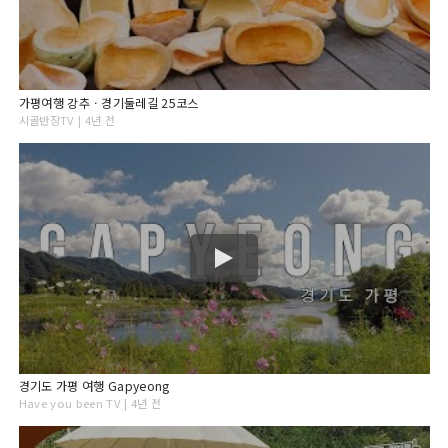
가평여행 강추ㆍ경기둘레길 25코스
시골반장TV | 4년 전
경기도 가평 여행 Gapyeong
Have you been TV | 4년 전