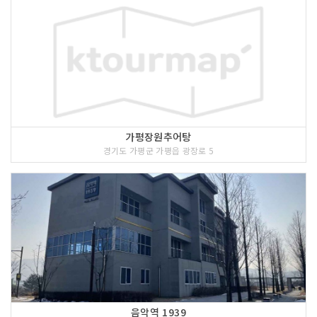
가평장원추어탕
경기도 가평군 가평읍 광장로 5
음악역 1939