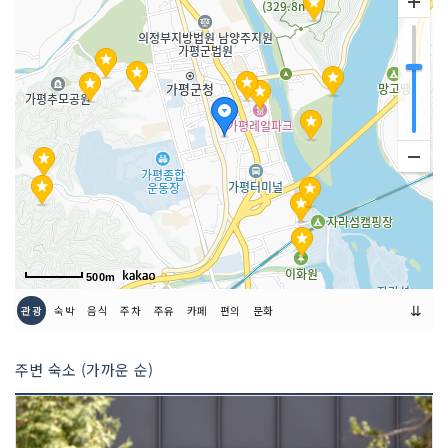
포장 가능
가능
주차시설
가능(20대)
요금(무료)
예약안내
전화 예약
쉬는날
연중무휴
좌석수
80석
500m
금연/흡연 여부
룸/흡연 가능
⇊
관광
숙박
음식
주차
주유
카페
편의
문화
취급 메뉴
국내산한우 특모듬 / 불고기전골 / 육회 /
육사시미 외
주변 숙소 (가까운 순)
인허가번호
19930377077