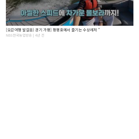
[오감여행 발걸음) 경기 가평] 펑평호에서 즐기는 수상레저 ''
NBS한국농업방송 | 4년 전