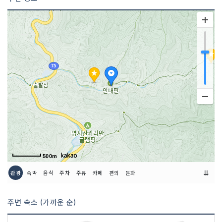
포장 가능
포장 불가능
주차시설
가능
예약안내
전화 예약 가능 (031-582-6060)
쉬는날
명절 당일 (전화 문의)
좌석수
88석
금연/흡연 여부
모두 금연석
500m
취급 메뉴
닭볶음탕 / 잡어매운탕 / 된장찌개 / 허브
⇊
관광
숙박
음식
주차
주유
카페
편의
문화
차 / 토종꿀차 등
인허가번호
20020377149
주변 숙소 (가까운 순)