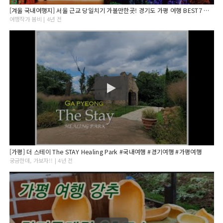
[겨울 국내여행지] 서울 근교 당일치기 가볼만한곳! 경기도 가평 여행 BEST7 아침고요수목원/오색별빛정원전
여행작가 봄비 | 4년 전
[가평] 더 스테이 The STAY Healing Park #국내여행 #경기여행 #가평여행
궁금한데, 가보자!! | 4년 전