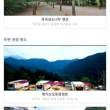
계곡과소나무 펜션
경기도 포천시 일동면 무리울길 299
주변 관광 명소
명지산오토캠핑장
경기도 가평군 북면 가화로 2932-23