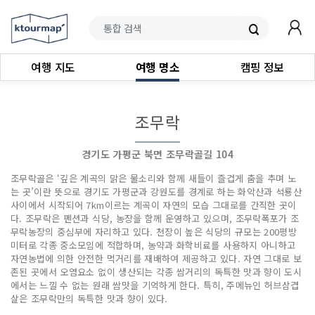
여행 지도
여행 명소
캠핑 정보
조무락
경기도 가평군 북면 조무락골길 104
조무락골은 ‘깊은 계곡의 맑은 물소리와 함께 새들이 즐겁게 춤을 추며 노
는 곳’이란 뜻으로 경기도 가평군과 강원도를 경계로 하는 화악산과 석룡산
사이에서 시작되어 7km이르는 계곡이 자연의 모습 그대로를 간직한 곳이
다. 조무락은 펜션과 식당, 농장을 함께 운영하고 있으며, 조무락폭포가 조
무락농장의 중심부에 자리하고 있다. 천장이 높은 식당의 규모는 200평방
미터로 각종 중소모임에 적합하며, 농약과 화학비료를 사용하지 아니하고
자연농법에 의한 안전한 먹거리를 재배하여 제공하고 있다. 자연 그대로 보
존된 곳에서 오염요소 없이 생산되는 각종 쌈거리의 독특한 맛과 향이 도시
에서는 느낄 수 없는 원래 쌈맛을 기억하게 한다. 특히, 주메뉴인 허브삼겹
살은 조무락만의 독특한 맛과 향이 있다.