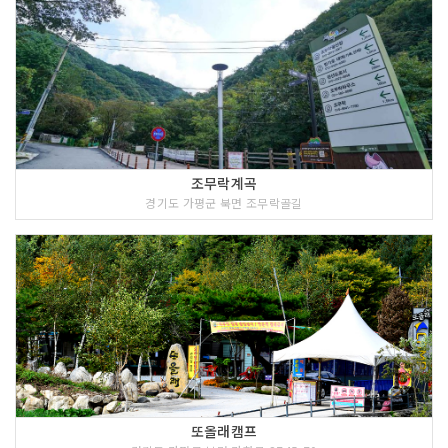
조무락계곡
경기도 가평군 북면 조무락골길
또올래캠프