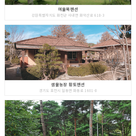
여울목펜션
강원특별자치도 화천군 사내면 화악산로 618-3
샘물농장 황토펜션
경기도 포천시 일동면 화동로 1601-8