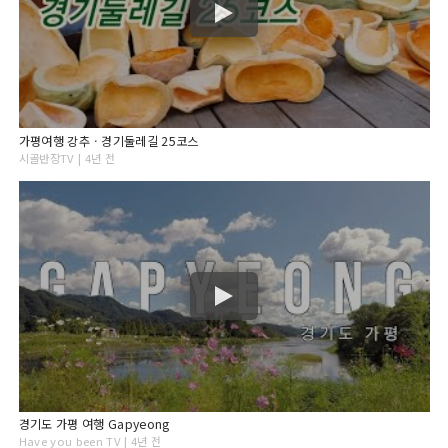
가평여행 강추ㆍ경기둘레길 25코스
시골반장TV | 4년 전
경기도 가평 여행 Gapyeong
Have you been TV | 4년 전