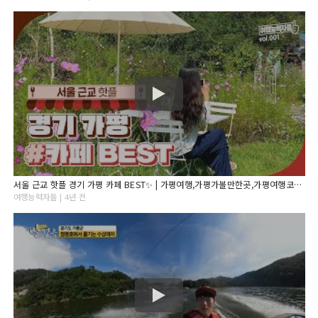
서울 근교 핫플 경기 가평 카페 BEST✨ | 가평여행,가평가볼만한곳,가평여행코스,경기도가볼만한곳, 서울근교가볼만한곳,가평카페,서울근교드라이브,서울근교카페,경기도카페,가평데이트
여행능력자들 | 4년 전