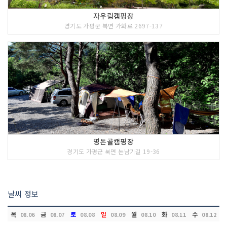
자우림캠핑장
경기도 가평군 북면 가화로 2697-137
명돈골캠핑장
경기도 가평군 북면 논남기길 19-36
날씨 정보
목
금
토
일
월
화
수
08.06
08.07
08.08
08.09
08.10
08.11
08.12