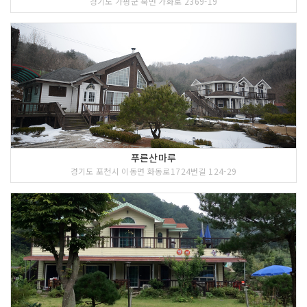
경기도 가평군 북면 가화로 2369-19
푸른산마루
경기도 포천시 이동면 화동로1724번길 124-29