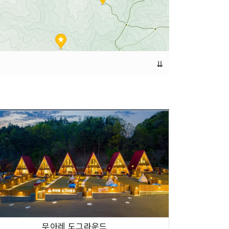
⇊
무아레 도그라운드