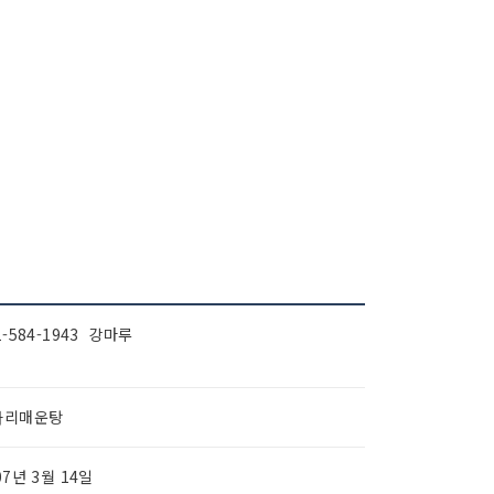
1-584-1943 강마루
가리매운탕
07년 3월 14일