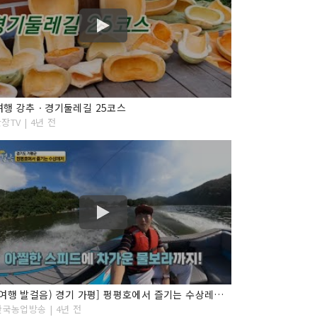
여행 강추ㆍ경기둘레길 25코스
장TV | 4년 전
[오감여행 발걸음) 경기 가평] 펑평호에서 즐기는 수상레저 ''
한국농업방송 | 4년 전