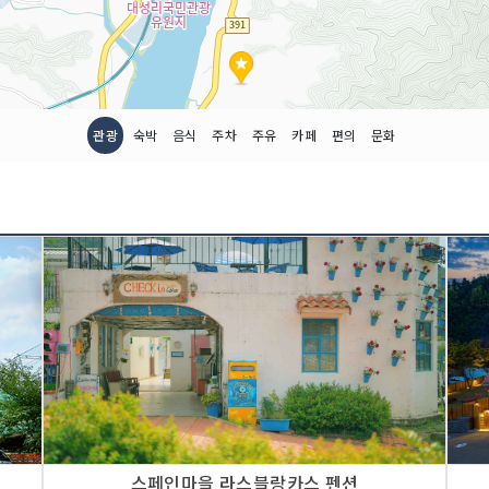
관광
숙박
음식
주차
주유
카페
편의
문화
스페인마을 라스블랑카스 펜션