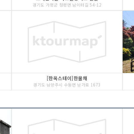
경기도 가평군 청평면 남이터길 54-12
[한옥스테이]한울채
경기도 남양주시 수동면 남가로 1673