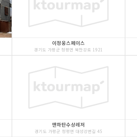
이정웅스페이스
경기도 가평군 청평면 북한강로 1921
맨하탄수상레저
경기도 가평군 청평면 대성강변길 45