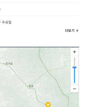
능
주 수요일
더보기 🔽
사리매운탕 / 쏘가리회 / 송어회 / 감자전 / 도토리
등