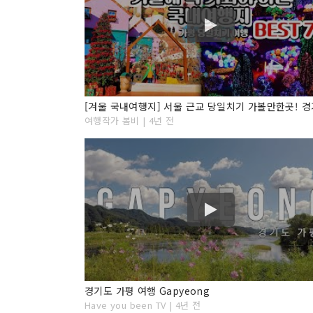
여행작가 봄비 | 4년 전
경기도 가평 여행 Gapyeong
Have you been TV | 4년 전