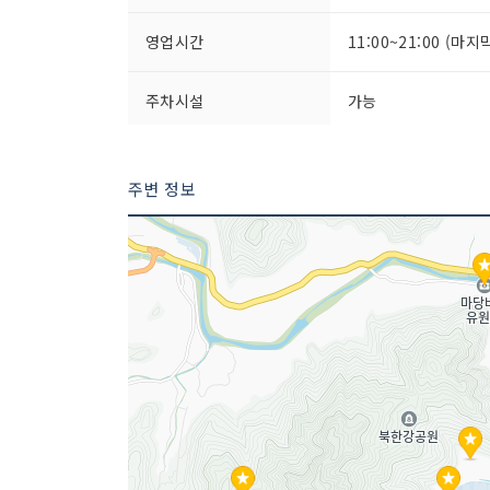
영업시간
11:00~21:00 (마지
주차시설
가능
금연/흡연 여부
금연
주변 정보
인허가번호
20020377162