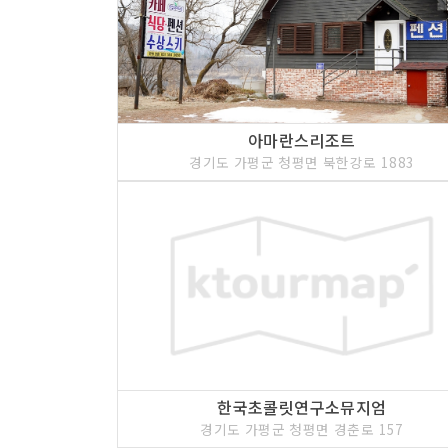
아마란스리조트
경기도 가평군 청평면 북한강로 1883
한국초콜릿연구소뮤지엄
경기도 가평군 청평면 경춘로 157