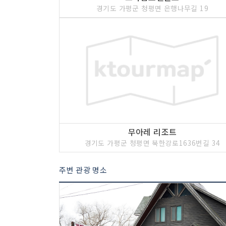
경기도 가평군 청평면 은행나무길 19
무아레 리조트
경기도 가평군 청평면 북한강로1636번길 34
주변 관광 명소