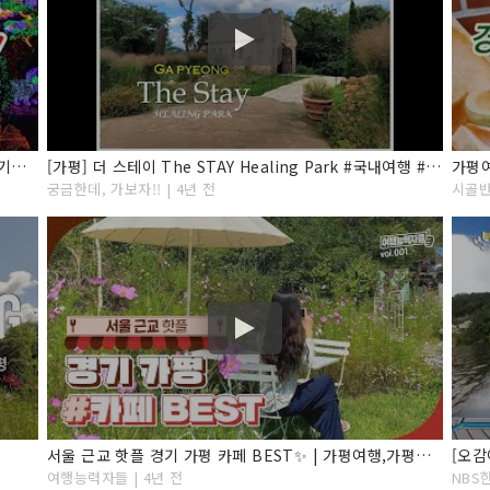
[겨울 국내여행지] 서울 근교 당일치기 가볼만한곳! 경기도 가평 여행 BEST7 아침고요수목원/오색별빛정원전
[가평] 더 스테이 The STAY Healing Park #국내여행 #경기여행 #가평여행
가평
궁금한데, 가보자!! | 4년 전
시골반
서울 근교 핫플 경기 가평 카페 BEST✨ | 가평여행,가평가볼만한곳,가평여행코스,경기도가볼만한곳, 서울근교가볼만한곳,가평카페,서울근교드라이브,서울근교카페,경기도카페,가평데이트
여행능력자들 | 4년 전
NBS