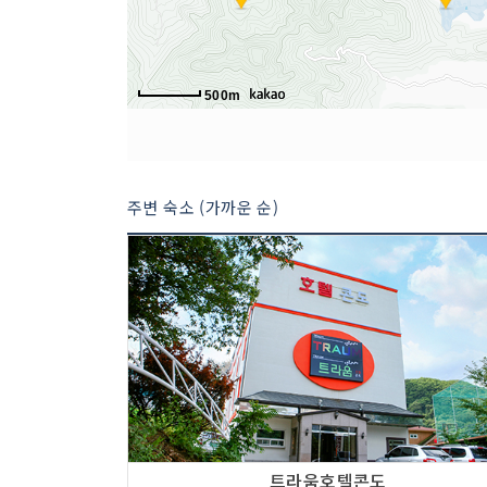
500m
주변 숙소 (가까운 순)
트라움호텔콘도