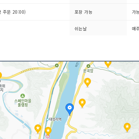
막 주문 20:00)
포장 가능
가
쉬는날
매
취급 메뉴
빠가
묵 