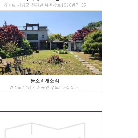
경기도 가평군 청평면 북한강로1636번길 25
물소리새소리
경기도 양평군 서종면 무드리2길 57-1