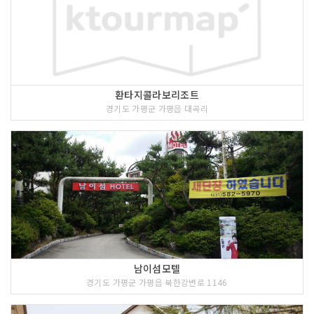
환타지콜라보리조트
경기도 가평군 가평읍 대곡리
남이섬모텔
경기도 가평군 가평읍 북한강변로 1146