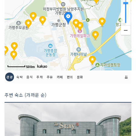
쉬는날
연중무휴 (전화 문의)
금연/흡연 여부
모두 금연석
취급 메뉴
보쌈 / 열무국수 등
인허가번호
19950377050
500m
⇊
관광
숙박
음식
주차
주유
카페
편의
문화
주변 숙소 (가까운 순)