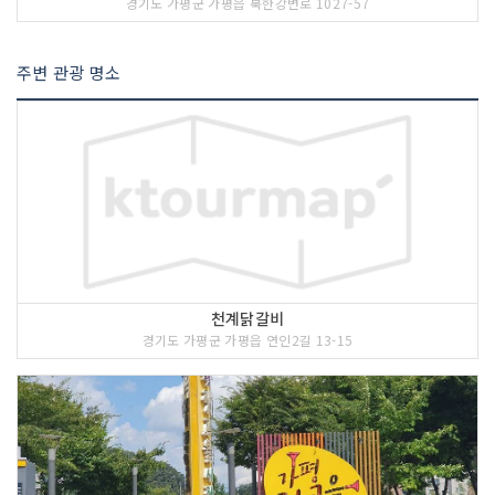
경기도 가평군 가평읍 북한강변로 1027-57
주변 관광 명소
천계닭갈비
경기도 가평군 가평읍 연인2길 13-15