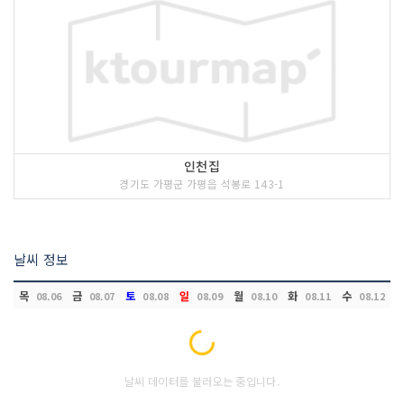
인천집
경기도 가평군 가평읍 석봉로 143-1
날씨 정보
목
금
토
일
월
화
수
08.06
08.07
08.08
08.09
08.10
08.11
08.12
Loading...
날씨 데이터를 불러오는 중입니다.