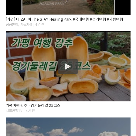
[가평] 더 스테이 The STAY Healing Park #국내여행 #경기여행 #가평여행
궁금한데, 가보자!! | 4년 전
가평여행 강추ㆍ경기둘레길 25코스
시골반장TV | 4년 전