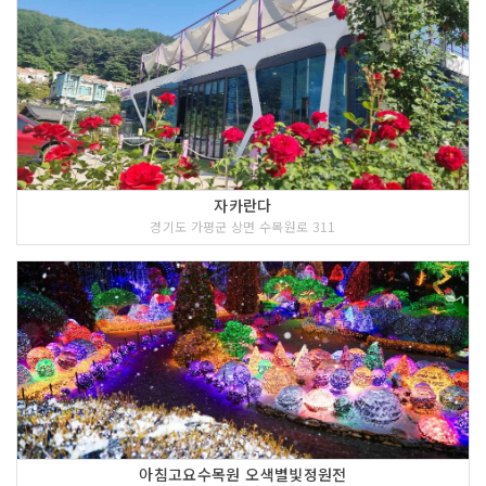
자카란다
경기도 가평군 상면 수목원로 311
아침고요수목원 오색별빛정원전