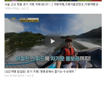
서울 근교 핫플 경기 가평 카페 BEST✨ | 가평여행,가평가볼만한곳,가평여행코스,경기도가볼만한곳, 서울근교가볼만한곳,가평카페,서울근교드라이브,서울근교카페,경기도카페,가평데이트
여행능력자들 | 4년 전
[오감여행 발걸음) 경기 가평] 펑평호에서 즐기는 수상레저 ''
NBS한국농업방송 | 4년 전