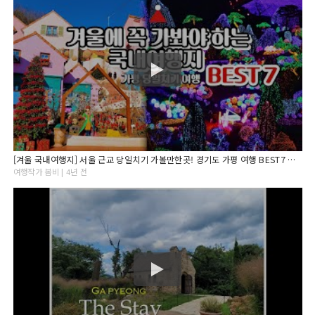
[겨울 국내여행지] 서울 근교 당일치기 가볼만한곳! 경기도 가평 여행 BEST7 아침고요수목원/오색별빛정원전
여행작가 봄비 | 4년 전