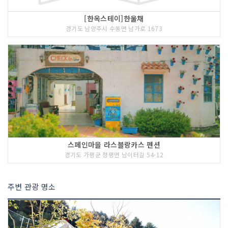
[한옥스테이]한울채
경기도 남양주시 수동면 남가로 1673
스페인마을 라스블랑카스 펜션
경기도 가평군 청평면 남이터길 54-12
주변 관광 명소