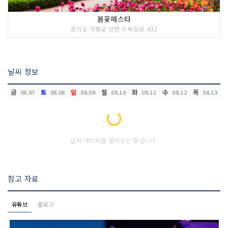
봄꽃페스타
경기도 가평군 상면 수목원로 432
날씨 정보
금
토
일
월
화
수
목
08.07
08.08
08.09
08.10
08.11
08.12
08.13
Loading...
날씨 데이터를 불러오는 중입니다.
참고 자료
유튜브
블로그