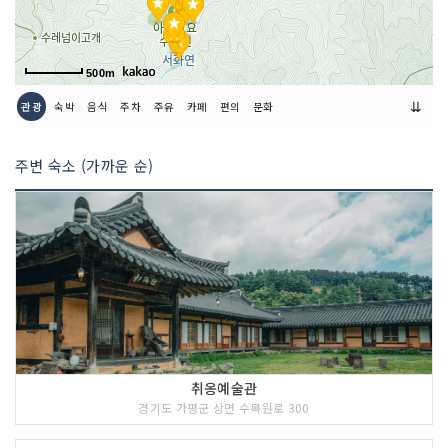
500m
⇊
관광
숙박
음식
주차
주유
카페
편의
문화
주변 숙소 (가까운 순)
취옹예술관
경기도 가평군 상면 수목원로 300