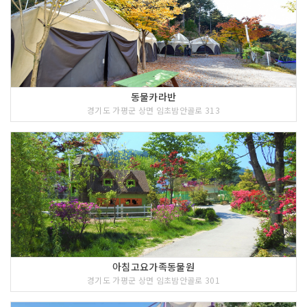
동물카라반
경기도 가평군 상면 임초밤안골로 313
아침고요가족동물원
경기도 가평군 상면 임초밤안골로 301