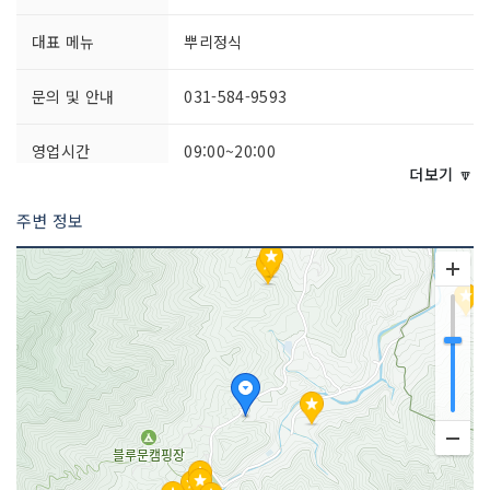
대표 메뉴
뿌리정식
문의 및 안내
031-584-9593
영업시간
09:00~20:00
더보기 🔽
포장 가능
가능
주변 정보
주차시설
가능
쉬는날
연중무휴
금연/흡연 여부
모두 금연석
취급 메뉴
두부보쌈 / 잣버섯전골 / 잣막국수 등
인허가번호
20020377121